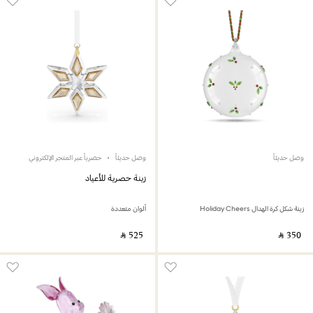
وصل حديثاً
وصل حديثاً
حصرياً عبر المتجر الإلكتروني
زينة حصرية للأعياد
زينة شكل كرة الهدال Holiday Cheers
ألوان متعددة
‎ ⃁ ⁦525⁩ ‎
‎ ⃁ ⁦350⁩ ‎