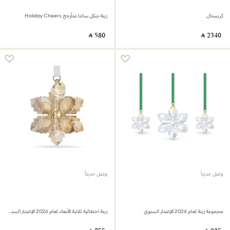
كريستال
زينة شكل سانتا متأرجح Holiday Cheers
‎ ⃁ ⁦580⁩ ‎
‎ ⃁ ⁦2340⁩ ‎
وصل حديثاً
وصل حديثاً
مجموعة زينة لعام 2026 الإصدار السنوي
زينة احتفالية ثلاثية الأبعاد لعام 2026 الإصدار السنوي