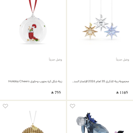
وصل حديثاً
وصل حديثاً
مجموعة زينة للذكرى 35 لعام 2026 الإصدار السنوي
زينة شكل كرة بجورب وحلوى Holiday Cheers
‎ ⃁ ⁦755⁩ ‎
‎ ⃁ ⁦1165⁩ ‎