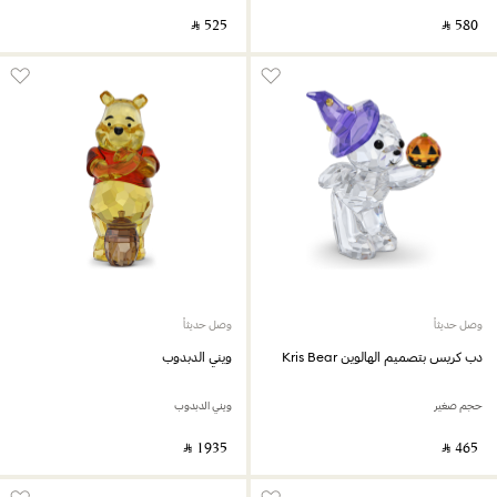
‎ ⃁ ⁦525⁩ ‎
‎ ⃁ ⁦580⁩ ‎
وصل حديثاً
وصل حديثاً
دب كريس بتصميم الهالوين Kris Bear
ويني الدبدوب
حجم صغير
ويني الدبدوب
‎ ⃁ ⁦1935⁩ ‎
‎ ⃁ ⁦465⁩ ‎