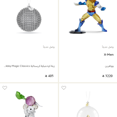
وصل حديثاً
وصل حديثاً
X-Men
وولفرين
زينة كرة شبكية كريستالية Holiday Magic Classics
‎ ⃁ ⁦405⁩ ‎
‎ ⃁ ⁦3220⁩ ‎