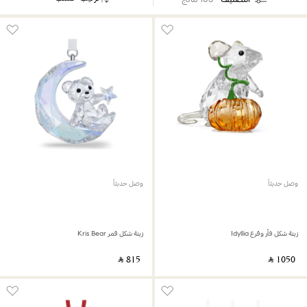
وصل حديثاً
وصل حديثاً
زينة شكل فأر وقرع Idyllia
زينة شكل قمر Kris Bear
‎ ⃁ ⁦815⁩ ‎
‎ ⃁ ⁦1050⁩ ‎