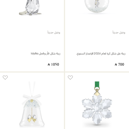
وصل حديثاً
وصل حديثاً
زينة على شكل كرة لعام 2026 الإصدار السنوي
زينة شكل فأر وفجل Idyllia
‎ ⃁ ⁦1050⁩ ‎
‎ ⃁ ⁦700⁩ ‎