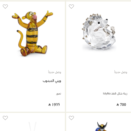
وصل حديثاً
وصل حديثاً
ويني الدبدوب
زينة شكل قنفذ Idyllia
نمور
‎ ⃁ ⁦1935⁩ ‎
‎ ⃁ ⁦700⁩ ‎