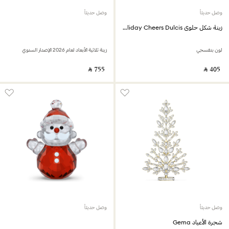
وصل حديثاً
وصل حديثاً
زينة شكل حلوى Holiday Cheers Dulcis
لون بنفسجي
زينة ثلاثية الأبعاد لعام 2026 الإصدار السنوي
‎ ⃁ ⁦755⁩ ‎
‎ ⃁ ⁦405⁩ ‎
وصل حديثاً
وصل حديثاً
شجرة الأعياد Gema