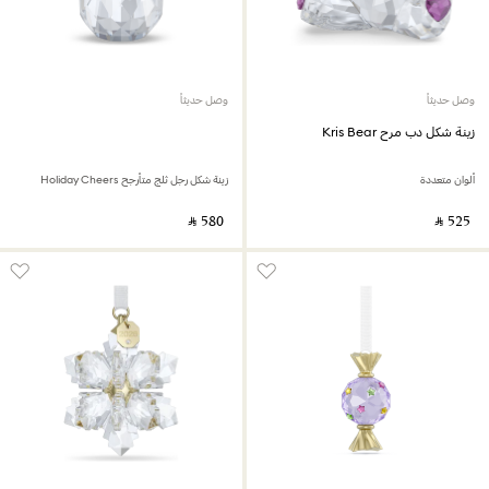
وصل حديثاً
وصل حديثاً
زينة شكل دب مرح Kris Bear
ألوان متعددة
زينة شكل رجل ثلج متأرجح Holiday Cheers
‎ ⃁ ⁦580⁩ ‎
‎ ⃁ ⁦525⁩ ‎