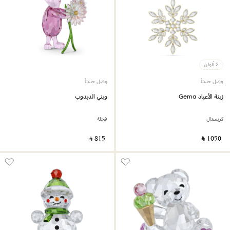
2 ألوان
وصل حديثاً
وصل حديثاً
زينة الأعياد Gema
ويني الدبدوب
كريستال
فجلة
‎ ⃁ ⁦815⁩ ‎
‎ ⃁ ⁦1050⁩ ‎