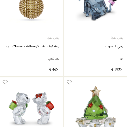
وصل حديثاً
وصل حديثاً
ويني الدبدوب
زينة كرة شبكية كريستالية Holiday Magic Classics
إيور
لون ذهبي
‎ ⃁ ⁦465⁩ ‎
‎ ⃁ ⁦1935⁩ ‎