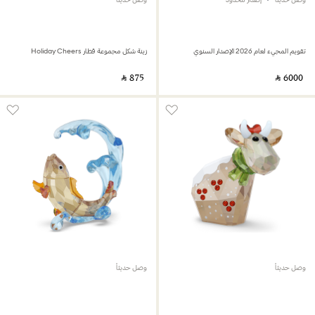
تقويم المجيء لعام 2026 الإصدار السنوي
زينة شكل مجموعة قطار Holiday Cheers
‎ ⃁ ⁦875⁩ ‎
‎ ⃁ ⁦6000⁩ ‎
وصل حديثاً
وصل حديثاً