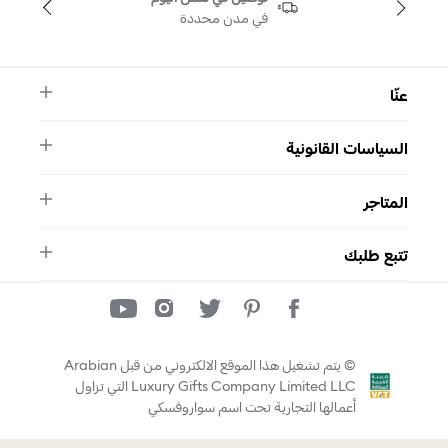
في مدن محددة
عنّا
النشرة الأخبارية
السياسات القانونية
الأسئلة الشائعة
ماركة سواروفسكي
الشروط والأحكام
دليل المقاسات
المتاجر
سياسة الخصوصية
اتصل بنا
برنامج الولاء ميوز
واتساب
المتاجر
تمارا
تتبع طلبك
تتبع طلبك
© يتم تشغيل هذا الموقع الالكتروني من قبل Arabian
Luxury Gifts Company Limited LLC التي تزاول
أعمالها التجارية تحت اسم سواروفسكي