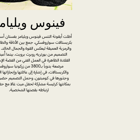
فينوس ويليام
أطلت أيقونة التنس فينوس ويليامز بفستان أس
بكريستالات سواروفسكي، جمع بين الأناقة والطاب
والرمزية العميقة ليعكس القوة والجمال الخالد. 
التصميم من بورتريه روبرت برويت، بينما أُعيد 
القلادة الظاهرة في العمل الفني من الفضة الإست
مرصعة يدوياً بـ3800 من زركونيا سوا
والكريستالات، في إشارة إلى عائلتها وإنجازاتها ا
وجذورها في كومبتون. وحمل التصميم حضورا
بمكانتها كرئيسة مشاركة لحفل ميت غالا مع حف
ارتباطه بقصتها الشخصية.