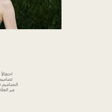
احتفالا
تصاميم ك
التصاميم فك
عبر العل