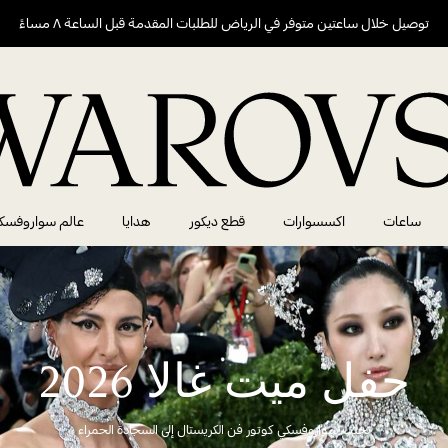
توصيل خلال ساعتين متوفر في الرياض للطلبات المقدمة قبل الساعة ٨ مساءً
ساعات
اكسسوارات
قطع ديكور
هدايا
عالم سواروفسك
حفل ميت غالا 2026
تجلب سواروفسكي كوتور فن الكريستال إلى السجادة الحمراء