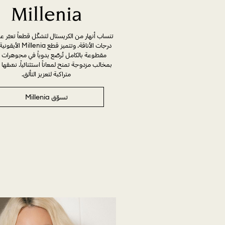
Millenia
تنساب أنهار من الكريستال لتشكّل قطعاً تعبّر 
درجات الأناقة. وتتميز قطع ia
مقطوعة بالكامل تُرصّع يدوياً في مجوهرات 
بمخالب مزدوجة تمنح لمعاناً استثنائياً. نسّقها
متراكبة لتعزيز التألق.
تسوّق Millenia