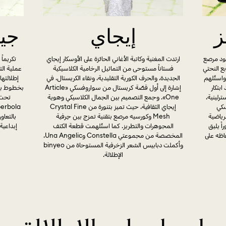
ز
إيجاي
جيو
ود مرصع
ارتدت المغنية وكاتبة الأغاني الحائزة على الأوسكار إيجاي
تكريماً
ع النحتي
فستاناً مستوحى من التماثيل الرخامية الكلاسيكية
عملية الت
واستُلهم
الجديدة، والحرف الكورية التقليدية، ونقاء الكريستال، في
إطلالته
ابتكار
إشارة إلى أول قصّة كريستال من سواروفسكي «Article
بخطوط بنا
رلينية،
One». وجمع التصميم بين الجمال الكلاسيكي وهوية
روفسكي
إيجاي الثقافية، حيث تميز بتنورة من Crystal Fine
لرياضية
Mesh وكورسيه مرصع بتقنية تمزج بين حِرفية
بالتعا
ً يليق
المجوهرات والتطريز. كما استُلهمت قطعة الكتف
إبداعية
اظه على
المخصصة من مجموعتي Constella وUna Angelic،
وأكملت دبابيس الشعر الزخرفية المستوحاة من binyeo
الإطلالة.