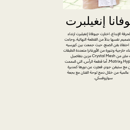
فانا إنغيلبرت
 لحرفة الإبداع، اختارت جيوفانا إنغيلبرت ارتداء
صميم نفسها بدلاً من القطعة النهائية. وجاءت
ا احتفاءً بفن الصنع، حيث جمعت بين كورسيه
ء خارجية وتنورة من الأورغانزا متعددة الطبقات
تحت مئزر من Crystal Mesh مزين بتفاصيل
Hyperbola وMatrix. أما قطعة الرأس، التي صُممت
ون مع ستيفن جونز، فعبّرت عن دورها كمديرة
 عالمية من خلال دمج لوحة الفنان مع بجعة
سواروفسكي.