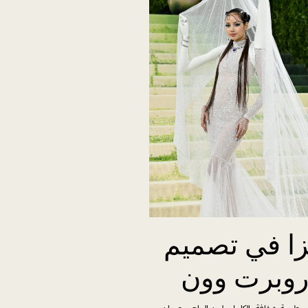
زا في تصميم
وبرت وون
وطرحة شفافة بالكامل بلون العاج مرصعان