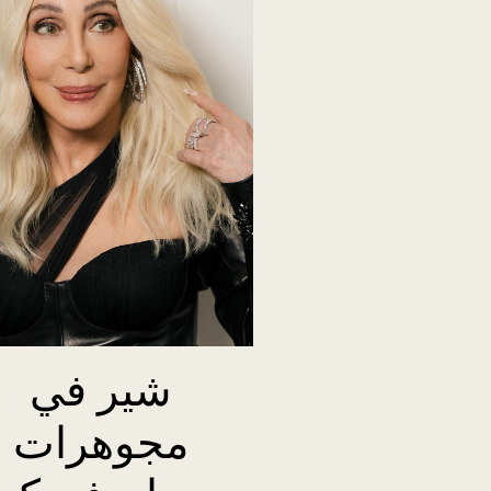
شير في
مجوهرات