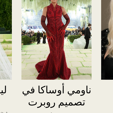
ناومي أوساكا في
لي
تصميم روبرت
ر
فستان 