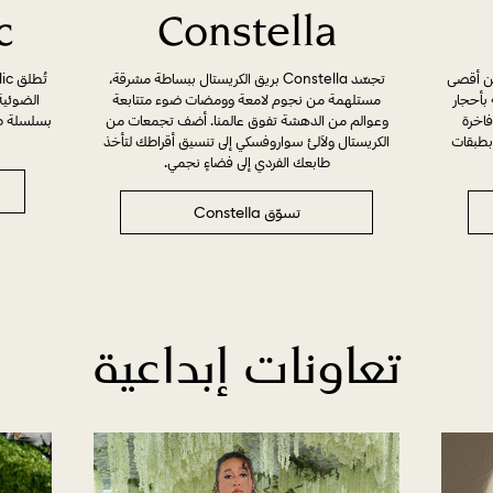
c
Constella
عن أقصى
تجسّد Constella بريق الكريستال ببساطة مشرقة،
Millen الأيقونية بأحجار
مستلهمة من نجوم لامعة وومضات ضوء متتابعة
الضوئية
فاخرة
وعوالم من الدهشة تفوق عالمنا. أضف تجمعات من
بسلسلة طو
 بطبقات
الكريستال ولآلئ سواروفسكي إلى تنسيق أقراطك لتأخذ
طابعك الفردي إلى فضاءٍ نجمي.
تسوّق Constella
تعاونات إبداعية