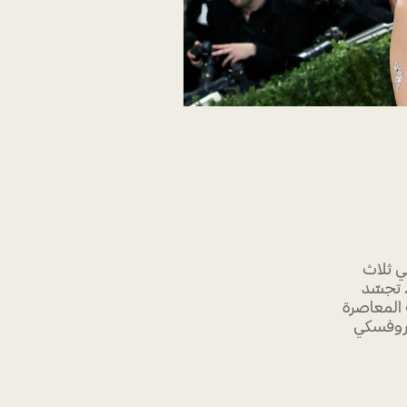
ي ثلاث
. تجسّد
ة المعاصرة
اروفسكي