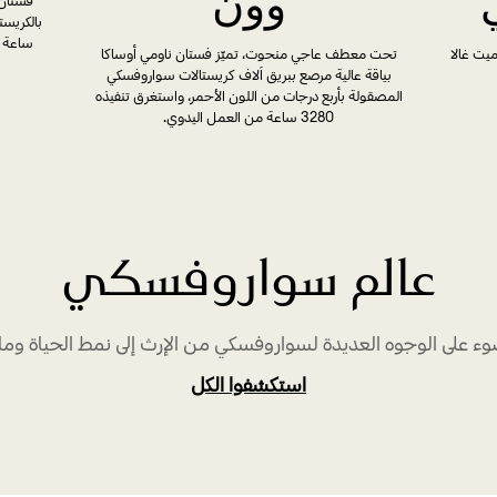
وون
ساعة 
ميت غالا
تحت معطف عاجي منحوت، تميّز فستان ناومي أوساكا
بياقة عالية مرصع ببريق آلاف كريستالات سواروفسكي
المصقولة بأربع درجات من اللون الأحمر، واستغرق تنفيذه
3280 ساعة من العمل اليدوي.
عالم سواروفسكي
ء على الوجوه العديدة لسواروفسكي من الإرث إلى نمط الحياة وما 
استكشفوا الكل