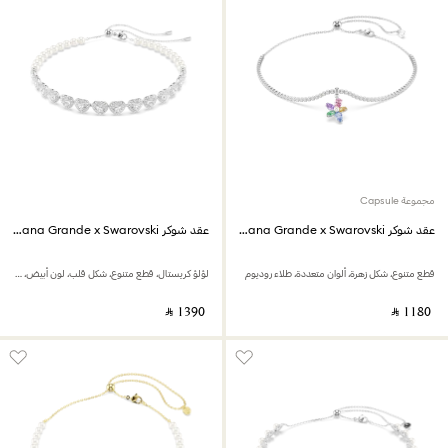
مجموعة Capsule
عقد شوكر Ariana Grande x Swarovski
عقد شوكر Ariana Grande x Swarovski
قطع متنوع، شكل زهرة، ألوان متعددة، طلاء روديوم
لؤلؤ كريستال، قطع متنوع، شكل قلب، لون أبيض، طلاء روديوم
‎ ⃁ ⁦1390⁩ ‎
‎ ⃁ ⁦1180⁩ ‎