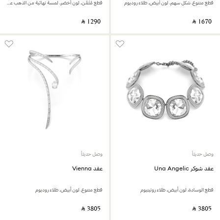
قطع متنوع، شكل سهم، لون أبيض، طلاء روديوم
قطع مُثَمَّن، لون أخضر، لمسة نهائية من الذهب عيار 18 قيراط
‎ ⃁ ⁦1290⁩ ‎
‎ ⃁ ⁦1670⁩ ‎
وصل حديثاً
وصل حديثاً
عقد شوكر Una Angelic
عقد Vienna
قطع الوسادة، لون أبيض، طلاء روتينيوم
قطع متنوع، لون أبيض، طلاء روديوم
‎ ⃁ ⁦3805⁩ ‎
‎ ⃁ ⁦3805⁩ ‎