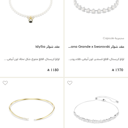
مجموعة Capsule
عقد شوكر Ariana Grande x Swarovski
عقد شوكر Idyllia
لؤلؤ كريستال، قطع مُستدير، لون أبيض، طلاء روديوم
لؤلؤ كريستال، قطع متنوع، شكل نحلة، لون أبيض، لمسة نهائية من الذهب عيار 18 قيراط
‎ ⃁ ⁦1180⁩ ‎
‎ ⃁ ⁦1370⁩ ‎