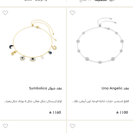
عقد Una Angelic
عقد شوكر Symbolica
قطع مُستدير، حليات ثنائية الوجه، لون أبيض، طلاء روديوم
لؤلؤ كريستال، شكل هلال، شكل لا نهاية، شكل زهرة برسيم، شكل عين الحسود وحدوة حصان، لون أزرق، لمسة نهائية من الذهب عيار 18 قيراط
‎ ⃁ ⁦1160⁩ ‎
‎ ⃁ ⁦1100⁩ ‎