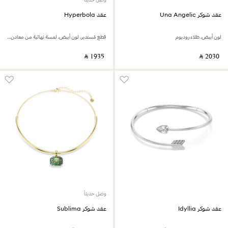
عقد شوكر Una Angelic
عقد Hyperbola
لون أبيض، طلاء روديوم
قطع مُستدير، لون أبيض، لمسة نهائية من معادن مختلطة
‎ ⃁ ⁦1935⁩ ‎
‎ ⃁ ⁦2030⁩ ‎
وصل حديثاً
عقد شوكر Idyllia
عقد شوكر Sublima