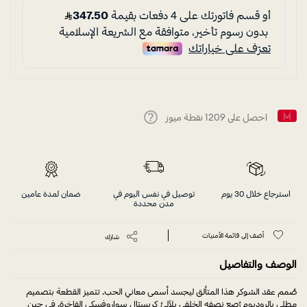
احصل على
1209
نقطة ميوز
Help
استرجاع خلال 30 يوم
توصيل في نفس اليوم في
ضمان لمدة عامين
مدن محددة
أضف إلى قائمة الأمنيات
شارك
الوصف والتفاصيل
صُمم عقد الشوكر هذا المتألق ليجسد أسمى معاني الحب. تتميز القطعة بتصميم
مطلي بالروديوم رُصع نصفه الخلفي بلآلئ كريستال سواروفسكي الفاخرة، في حين