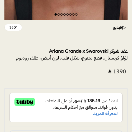
فيديو
عقد شوكر Ariana Grande x Swarovski
لؤلؤ كريستال، قطع متنوع، شكل قلب، لون أبيض، طلاء روديوم
‎ ⃁ ⁦1390⁩ ‎