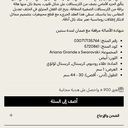
يتألق الجزء الأمامي بصف من الكريستالات على شكل قلوب، يحيط بكل منها هالة
براقة من الكريستالات الصغيرة الشفافة. يتيح لكِ القفل المنزلق في الخلف تعديل
المقاس بما يناسبك. نسقي هذا العقد الجريء مع قطع مجوهرات بتصميم مماثل
لابتكار إطلالات رومانسية تعبر عنك بكل أناقة.
شهادة الأصالة مرفقة مع ضمان لمدة سنتين
رقم المنتج: 030717135766
كود المنتج: 5720861
المجموعة: Ariana Grande x Swarovski
اللون: أبيض
المادة: طلاء روديوم, كريستال, كريستال لؤلؤي
العرض: 1 سم
الطول (أدنى - أقصى): 30 - 44 سم
أنفق 900 ⃁ واحصل على هدية مجانية
أضف إلى السلة
الشحن والإرجاع