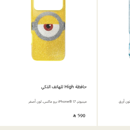
حافظة High للهاتف الذكي
مينيونز، iPhone® 17 برو ماكس، لون أصفر
‎ ⃁ ⁦590⁩ ‎