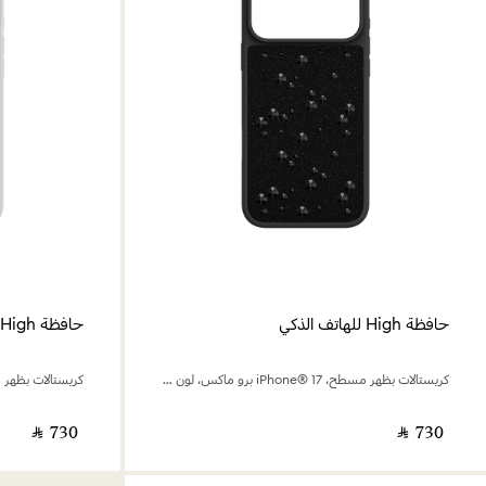
حافظة High للهاتف الذكي
حافظة High للهاتف الذكي
كريستالات بظهر مسطح، iPhone® 17 برو ماكس، لون أسود
‎ ⃁ ⁦730⁩ ‎
‎ ⃁ ⁦730⁩ ‎