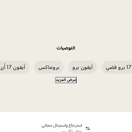
التوصيات
آيفون برو
بروماكس
آيفون 17 أزرق
عرض المزيد
راب أسود لهاتف آيفون 17 برو ماكس
آيفون 17 برو أسود
استرجاع واستبدال مجاني
خلال 30 يوم