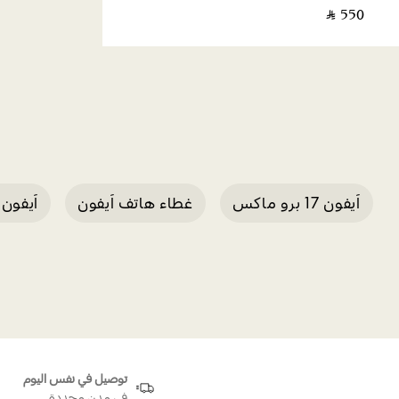
‎ ⃁ ⁦550⁩ ‎
آيفون 17 برو ماكس
غطاء هاتف آيفون
آيفون 17 برو فضي
ج
توصيل في نفس اليوم
في مدن محددة