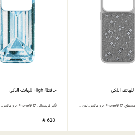
حافظة High للهاتف الذكي
كريستالات بظهر مسطح، iPhone® 17 برو ماكس، لون فضي
تأثير كريستالي، iPhone® 17 برو ماكس، لون أزرق
‎ ⃁ ⁦620⁩ ‎