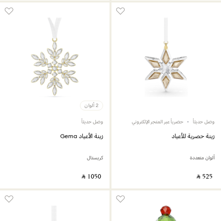
2 ألوان
وصل حديثاً
حصرياً عبر المتجر الإلكتروني
وصل حديثاً
زينة حصرية للأعياد
زينة الأعياد Gema
ألوان متعددة
كريستال
‎ ⃁ ⁦1050⁩ ‎
‎ ⃁ ⁦525⁩ ‎