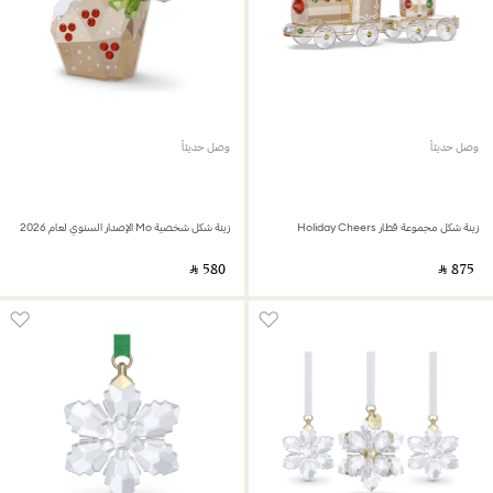
وصل حديثاً
وصل حديثاً
زينة شكل مجموعة قطار Holiday Cheers
زينة شكل شخصية Mo الإصدار السنوي لعام 2026
‎ ⃁ ⁦580⁩ ‎
‎ ⃁ ⁦875⁩ ‎