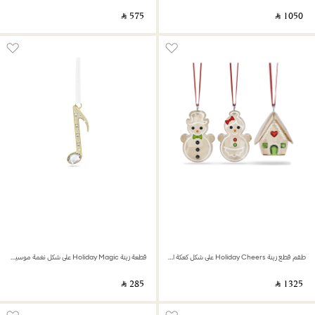
‎ ⃁ ⁦575⁩ ‎
‎ ⃁ ⁦1050⁩ ‎
طقم قطع زينة Holiday Cheers على شكل كعكة الزنجبيل
قطعة زينة Holiday Magic على شكل نغمة موسيقية
‎ ⃁ ⁦285⁩ ‎
‎ ⃁ ⁦1325⁩ ‎