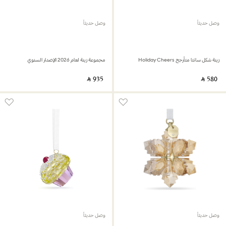
وصل حديثاً
وصل حديثاً
زينة شكل سانتا متأرجح Holiday Cheers
مجموعة زينة لعام 2026 الإصدار السنوي
‎ ⃁ ⁦935⁩ ‎
‎ ⃁ ⁦580⁩ ‎
وصل حديثاً
وصل حديثاً