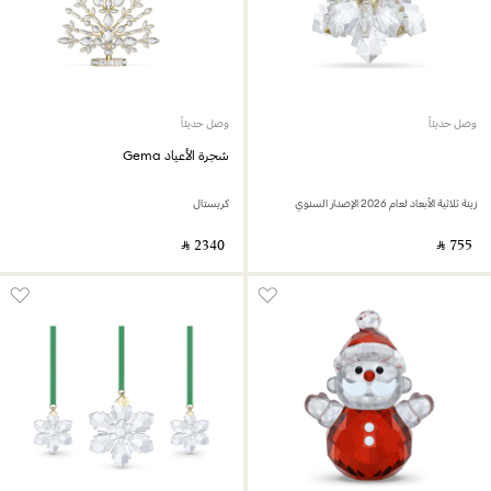
وصل حديثاً
وصل حديثاً
شجرة الأعياد Gema
زينة ثلاثية الأبعاد لعام 2026 الإصدار السنوي
كريستال
‎ ⃁ ⁦2340⁩ ‎
‎ ⃁ ⁦755⁩ ‎