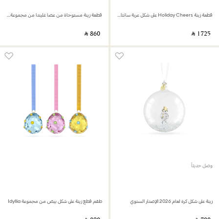
قطعة زينة Holiday Cheers على شكل عربة سانتا كلوز
قطعة زينة مستوحاة من عصا غليندا من مجموعة Wicked
‎ ⃁ ⁦860⁩ ‎
‎ ⃁ ⁦1725⁩ ‎
وصل حديثاً
زينة على شكل كرة لعام 2026 الإصدار السنوي
طقم قطع زينة على شكل بيض من مجموعة Idyllia