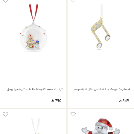
قطعة زينة Holiday Magic على شكل نغمة موسيقية مزدوجة
كرة زينة Holiday Cheers على شكل شجرة ورجل ثلج
‎ ⃁ ⁦750⁩ ‎
‎ ⃁ ⁦345⁩ ‎