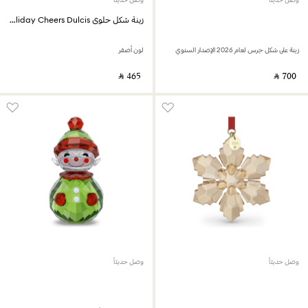
زينة شكل حلوى Holiday Cheers Dulcis
زينة على شكل جرس لعام 2026 الإصدار السنوي
لون أصفر
‎ ⃁ ⁦465⁩ ‎
‎ ⃁ ⁦700⁩ ‎
وصل حديثاً
وصل حديثاً