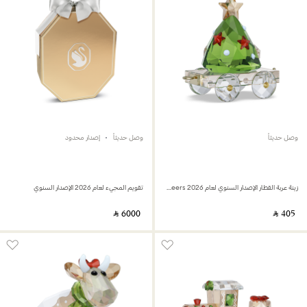
وصل حديثاً
وصل حديثاً
إصدار محدود
زينة عربة القطار الإصدار السنوي لعام 2026 Holiday Cheers
تقويم المجيء لعام 2026 الإصدار السنوي
‎ ⃁ ⁦6000⁩ ‎
‎ ⃁ ⁦405⁩ ‎