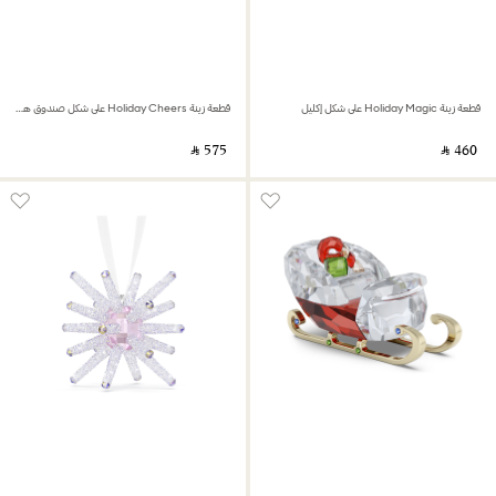
قطعة زينة Holiday Magic على شكل إكليل
قطعة زينة Holiday Cheers على شكل صندوق هدايا
‎ ⃁ ⁦575⁩ ‎
‎ ⃁ ⁦460⁩ ‎