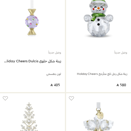
وصل حديثاً
وصل حديثاً
زينة شكل حلوى Holiday Cheers Dulcis
زينة شكل رجل ثلج متأرجح Holiday Cheers
لون بنفسجي
‎ ⃁ ⁦405⁩ ‎
‎ ⃁ ⁦580⁩ ‎