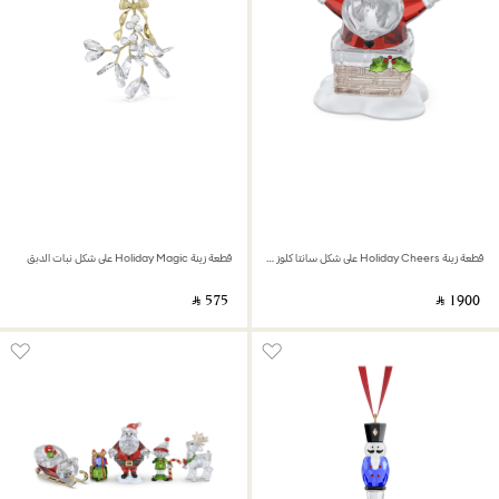
قطعة زينة Holiday Cheers على شكل سانتا كلوز ومدخنة
قطعة زينة Holiday Magic على شكل نبات الدبق
‎ ⃁ ⁦575⁩ ‎
‎ ⃁ ⁦1900⁩ ‎