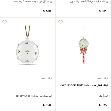
زينة احتفالية لعام 2026 الإصدار السنوي
زينة شكل قزم متأرجح Holiday Cheers
‎ ⃁ ⁦580⁩ ‎
‎ ⃁ ⁦465⁩ ‎
وصل حديثاً
وصل حديثاً
زينة شكل مصاصة Holiday Cheers Dulcis
لون أخضر
زينة شكل كرة الهدال Holiday Cheers
‎ ⃁ ⁦350⁩ ‎
‎ ⃁ ⁦525⁩ ‎