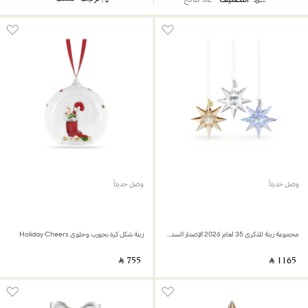
وصل حديثاً
وصل حديثاً
مجموعة زينة للذكرى 35 لعام 2026 الإصدار السنوي
زينة شكل كرة بجورب وحلوى Holiday Cheers
‎ ⃁ ⁦755⁩ ‎
‎ ⃁ ⁦1165⁩ ‎