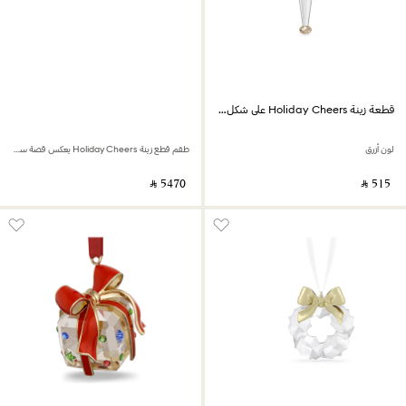
قطعة زينة Holiday Cheers على شكل جندي كسارة البندق
لون أزرق
طقم قطع زينة Holiday Cheers يعكس قصة سانتا كلوز
‎ ⃁ ⁦5470⁩ ‎
‎ ⃁ ⁦515⁩ ‎