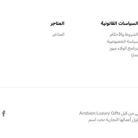
لسياسات القانونية
المتاجر
لشروط والأحكام
المتاجر
ياسة الخصوصية
رنامج الولاء ميوز
مارا
© يتم تشغيل هذا الموقع الالكتروني من قبل Arabian Luxury Gifts
Company  التي تزاول أعمالها التجارية تحت اسم