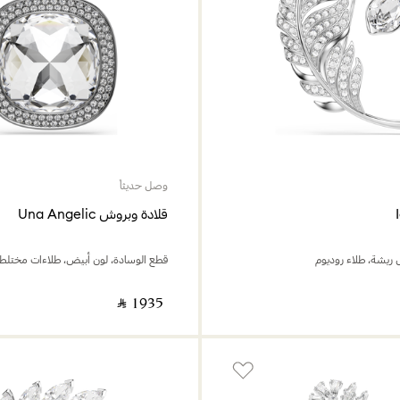
وصل حديثاً
قلادة وبروش Una Angelic
ريشة، طلاء روديوم
قطع الوسادة، لون أبيض، طلاءات مختلط
‎ ⃁ ⁦1935⁩ ‎