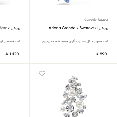
مجموعة Capsule
بروش Ariana Grande x Swarovski
بروش Matrix
قطع متنوع، شكل يعسوب، ألوان متعددة، طلاء روديوم
قطع مُستدير، لو
‎ ⃁ ⁦1420⁩ ‎
‎ ⃁ ⁦890⁩ ‎