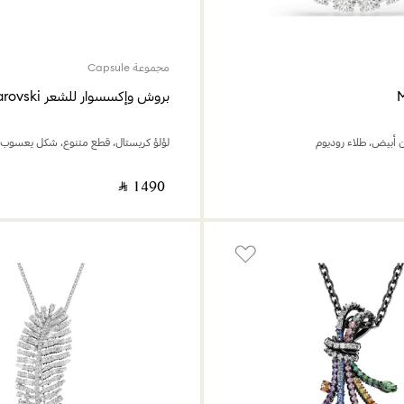
مجموعة Capsule
ن أبيض، طلاء روديوم
‎ ⃁ ⁦1490⁩ ‎