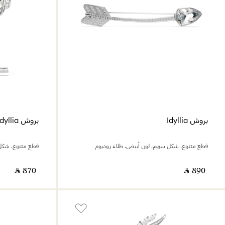
بروش Idyllia
بروش Idyllia
قطع متنوع، شكل سهم، لون أبيض، طلاء روديوم
قطع متنوع، شكل 
‎ ⃁ ⁦870⁩ ‎
‎ ⃁ ⁦890⁩ ‎