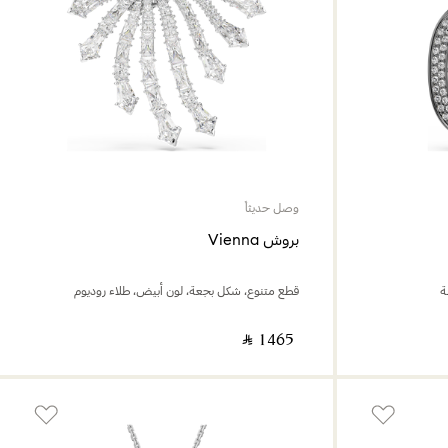
وصل حديثاً
بروش Vienna
ة
قطع متنوع، شكل بجعة، لون أبيض، طلاء روديوم
‎ ⃁ ⁦1465⁩ ‎