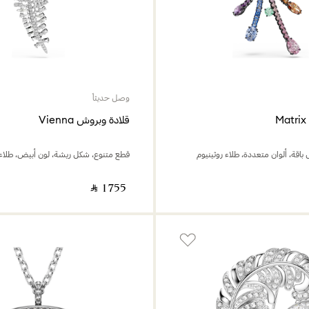
وصل حديثاً
قلادة وبروش Vienna
اقة، ألوان متعددة، طلاء روثينيوم
قطع متنوع، شكل ريشة، لون أبيض، طلاء 
‎ ⃁ ⁦1755⁩ ‎