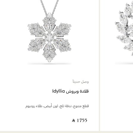
وصل حديثاً
قلادة وبروش Idyllia
قطع متنوع، ندفة ثلج، لون أبيض، طلاء روديوم
‎ ⃁ ⁦1755⁩ ‎