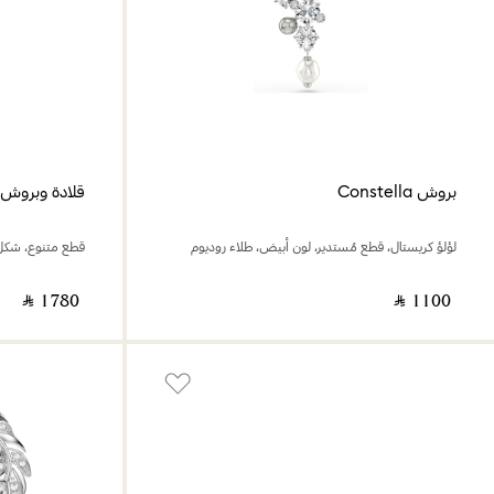
بروش Constella
قلادة وبروش Matrix
لؤلؤ كريستال، قطع مُستدير، لون أبيض، طلاء روديوم
قطع متنوع، شكل ب
‎ ⃁ ⁦1780⁩ ‎
‎ ⃁ ⁦1100⁩ ‎