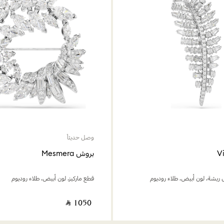
وصل حديثاً
بروش Mesmera
ريشة، لون أبيض، طلاء روديوم
قطع ماركيز، لون أبيض، طلاء روديوم
‎ ⃁ ⁦1050⁩ ‎