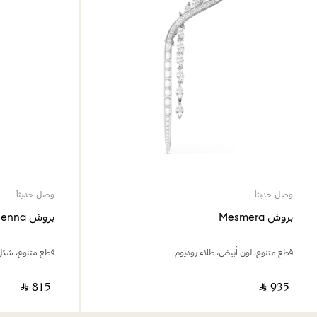
وصل حديثاً
وصل حديثاً
بروش Mesmera
بروش Vienna
قطع متنوع، لون أبيض، طلاء روديوم
قطع متنوع، شكل 
‎ ⃁ ⁦815⁩ ‎
‎ ⃁ ⁦935⁩ ‎