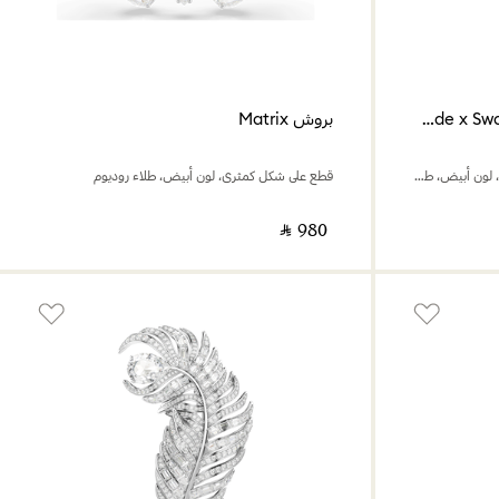
بروش وإكسسوار للشعر Ariana Grande x Swarovski
بروش Matrix
لؤلؤ كريستال، قطع متنوع، شكل يعسوب، لون أبيض، طلاء روديوم
قطع على شكل كمثرى، لون أبيض، طلاء روديوم
‎ ⃁ ⁦980⁩ ‎