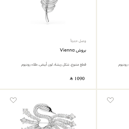
وصل حديثاً
بروش Vienna
روديوم
قطع متنوع، شكل ريشة، لون أبيض، طلاء روديوم
‎ ⃁ ⁦1090⁩ ‎