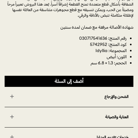
الشفافة بأشكال قطع متعددة تمنح القطعة إشراقاً آسراً. يُعد هذا البروش تعبيراً مرحاً
ومضيئاً عن الحب، ويمكن تنسيقه مع قطع مجوهرات متناسقة من العائلة نفسها
لإطلالة متكاملة تنبض بالأناقة والرقي.
شهادة الأصالة مرفقة مع ضمان لمدة سنتين
رقم المنتج: 030717541636
كود المنتج: 5742952
المجموعة: Idyllia
اللون: أبيض
الحجم: 1.3 × 6.8 سم
أضف إلى السلة
الشحن والإرجاع
العناية والصيانة
خدمات تقديم الهدايا