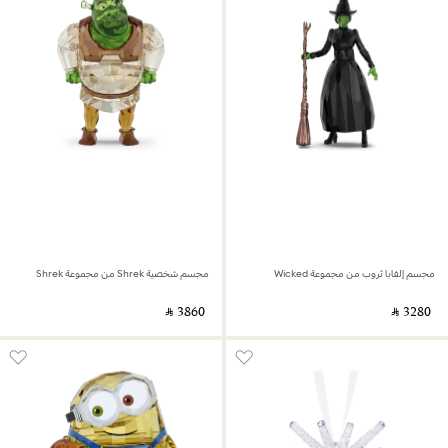
مجسم إلفابا ثروب من مجموعة Wicked
مجسم شخصية Shrek من مجموعة Shrek
‎ ⃁ ⁦3860⁩ ‎
‎ ⃁ ⁦3280⁩ ‎