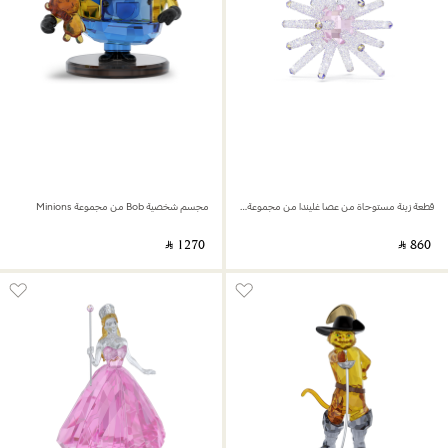
قطعة زينة مستوحاة من عصا غليندا من مجموعة Wicked
مجسم شخصية Bob من مجموعة Minions
‎ ⃁ ⁦1270⁩ ‎
‎ ⃁ ⁦860⁩ ‎