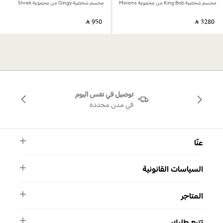
مجسم شخصية King Bob من مجموعة Minions
مجسم شخصية Gingy من مجموعة Shrek
‎ ⃁ ⁦950⁩ ‎
‎ ⃁ ⁦3280⁩ ‎
توصيل في نفس اليوم
في مدن محددة
عنّا
النشرة الأخبارية
السياسات القانونية
الأسئلة الشائعة
ماركة سواروفسكي
الشروط والأحكام
دليل المقاسات
المتاجر
سياسة الخصوصية
اتصل بنا
برنامج الولاء ميوز
واتساب
المتاجر
تمارا
تتبع طلبك