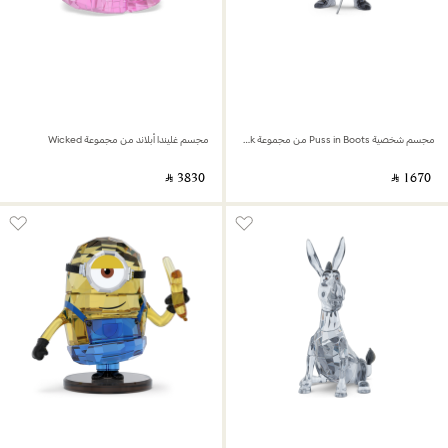
مجسم شخصية Puss in Boots من مجموعة Shrek
مجسم غليندا أبلاند من مجموعة Wicked
‎ ⃁ ⁦3830⁩ ‎
‎ ⃁ ⁦1670⁩ ‎