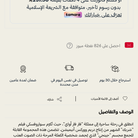
احصل على
826
نقطة ميوز
Help
استرجاع خلال 30 يوم
توصيل في نفس اليوم في
ضمان لمدة عامين
مدن محددة
أضف إلى قائمة الأمنيات
شارك
الوصف والتفاصيل
انطلق في رحلة ساحرة إلى مملكة "فار فار أواي"، حيث تُكرّم سواروفسكي فيلم
"شريك" الشهير من إنتاج دريم ووركس أنيميشن. تتضمن هذه المجموعة القابلة
للجمع مجسم "جينجي" الذي يُجسّد شخصية الكعكة المرحة ذات الصوت العذب