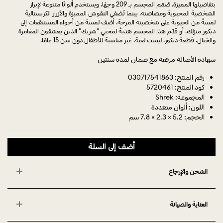
بتفاصيلها المميزة. صُمّم المجسم بـ 209 وجهًا، ويستخدم ألوانًا متنوعة لإبراز
الشخصية المحبوبة ومصاصته، بينما تُضفي النقوش المميزة والأزرار الكريستالية
لمسةً من الحيوية على شخصيته المرحة. أضف لمسة من أجواء المستنقعات إلى
ديكور منزلك، أو قدّم هذا المجسم هديةً لمحبي "شريك" الذين يعشقون المغامرة
والخيال. قطعة ديكور. ليست لعبة. غير مناسبة للأطفال دون سن 15 عامًا.
شهادة الأصالة مرفقة مع ضمان لمدة سنتين
رقم المنتج: 030717541863
كود المنتج: 5720461
المجموعة: Shrek
اللون: ألوان متعددة
الحجم: 5.2 × 2.3 × 7.8 سم
أضف إلى السلة
الشحن والإرجاع
العناية والصيانة