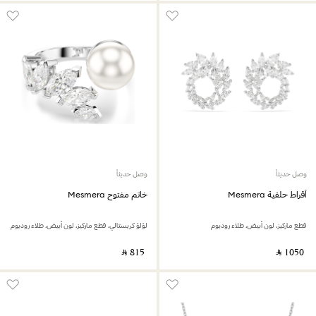
وصل حديثاً
وصل حديثاً
أقراط حلقية Mesmera
خاتم مفتوح Mesmera
قطع ماركيز، لون أبيض، طلاء روديوم
لؤلؤ كريستالي، قطع ماركيز، لون أبيض، طلاء روديوم
‎ ⃁ ⁦815⁩ ‎
‎ ⃁ ⁦1050⁩ ‎