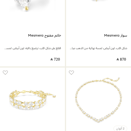
سوار Mesmera
خاتم مفتوح Mesmera
شكل قلب، لون أبيض، لمسة نهائية من الذهب عيار 18 قيراط
قطع على شكل قلب، ترصيع بافيه، لون أبيض، لمسة نهائية من الذهب عيار 18 قيراط
‎ ⃁ ⁦720⁩ ‎
‎ ⃁ ⁦870⁩ ‎
2 ألوان