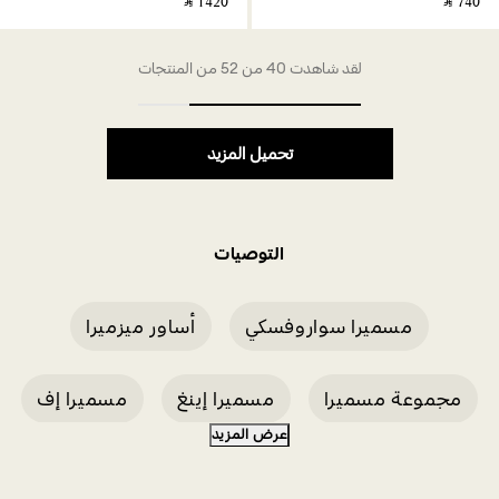
‎ ⃁ ⁦1420⁩ ‎
‎ ⃁ ⁦740⁩ ‎
لقد شاهدت 40 من 52 من المنتجات
تحميل المزيد
التوصيات
مسميرا سواروفسكي
أساور ميزميرا
مجموعة مسميرا
مسميرا إينغ
مسميرا إف
عرض المزيد
مسميرا جرين
قلادات ميزميرا