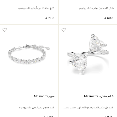
شكل قلب، لون أبيض، طلاء روديوم
قطع مختلط، لون أبيض، طلاء روديوم
‎ ⃁ ⁦710⁩ ‎
‎ ⃁ ⁦600⁩ ‎
خاتم مفتوح Mesmera
سوار Mesmera
قطع على شكل قلب، ترصيع بافيه، لون أبيض، لمسة نهائية باللون الفضي
قطع متنوع، لون أبيض، طلاء روديوم