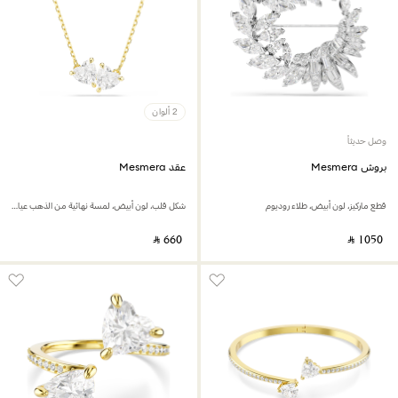
2 ألوان
وصل حديثاً
بروش Mesmera
عقد Mesmera
قطع ماركيز، لون أبيض، طلاء روديوم
شكل قلب، لون أبيض، لمسة نهائية من الذهب عيار 18 قيراط
‎ ⃁ ⁦660⁩ ‎
‎ ⃁ ⁦1050⁩ ‎