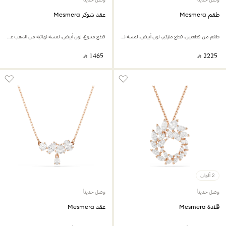
طقم Mesmera
عقد شوكر Mesmera
طقم من قطعتين، قطع ماركيز، لون أبيض، لمسة نهائية من الذهب عيار 18 قيراط
قطع متنوع، لون أبيض، لمسة نهائية من الذهب عيار 18 قيراط
‎ ⃁ ⁦1465⁩ ‎
‎ ⃁ ⁦2225⁩ ‎
2 ألوان
وصل حديثاً
وصل حديثاً
قلادة Mesmera
عقد Mesmera