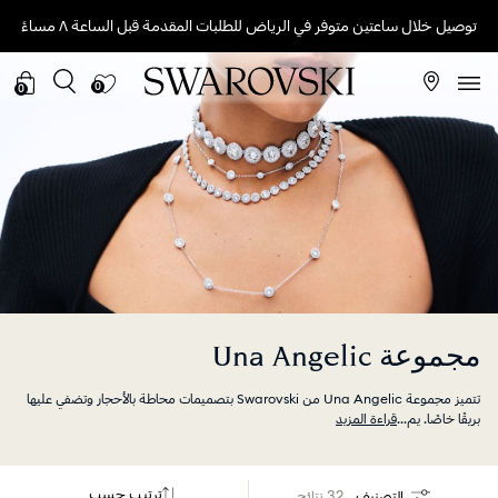
توصيل خلال ساعتين متوفر في الرياض للطلبات المقدمة قبل الساعة ٨ مساءً
0
0
مجموعة Una Angelic
تتميز مجموعة Una Angelic من Swarovski بتصميمات محاطة بالأحجار وتضفي عليها
بريقًا خاصًا. يم
...
قراءة المزيد
ترتيب حسب
التصنيف
32 نتائج