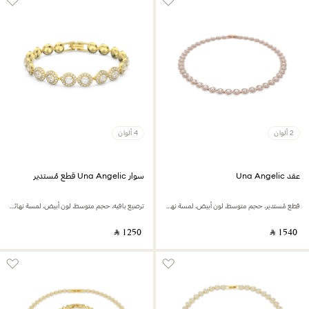
2 ألوان
4 ألوان
عقد Una Angelic
سوار Una Angelic قطع مُستدير
قطع مُستدير، حجم متوسط، لون أبيض، لمسة نهائية من الذهب الوردي عيار 18 قيراط
ترصيع بافيه، حجم متوسط، لون أبيض، لمسة نهائية من الذهب عيار 18 قيراط
‎ ⃁ ⁦1250⁩ ‎
‎ ⃁ ⁦1540⁩ ‎