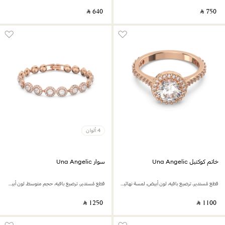
‎ ⃁ ⁦640⁩ ‎
‎ ⃁ ⁦750⁩ ‎
4 ألوان
خاتم كوكتيل Una Angelic
سوار Una Angelic
قطع مُستدير، ترصيع بافيه، لون أبيض، لمسة نهائية من الذهب الوردي عيار 18 قيراط
قطع مُستدير،‏‎ ترصيع بافيه، حجم متوسط، لون أبيض،‎ لمسة نهائية من الذهب الوردي عيار 18 قيراط
‎ ⃁ ⁦1250⁩ ‎
‎ ⃁ ⁦1100⁩ ‎