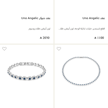
عقد Una Angelic
عقد شوكر Una Angelic
قطع مُستدير، حليات ثنائية الوجه، لون أبيض، طلاء روديوم
لون أبيض، طلاء روديوم
‎ ⃁ ⁦2030⁩ ‎
‎ ⃁ ⁦1100⁩ ‎