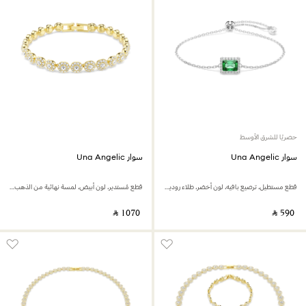
حصريًا للشرق الأوسط
سوار Una Angelic
سوار Una Angelic
قطع مستطيل، ترصيع بافيه، لون أخضر، طلاء روديوم
قطع مُستدير، لون أبيض، لمسة نهائية من الذهب عيار 18 قيراط
‎ ⃁ ⁦1070⁩ ‎
‎ ⃁ ⁦590⁩ ‎