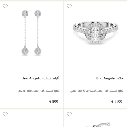
خاتم Una Angelic
أقراط متدلية Una Angelic
قطع مُستدير، لون أبيض، لمسة نهائية بلون فضي
قطع مُستدير، لون أبيض، طلاء روديوم
‎ ⃁ ⁦800⁩ ‎
‎ ⃁ ⁦1100⁩ ‎