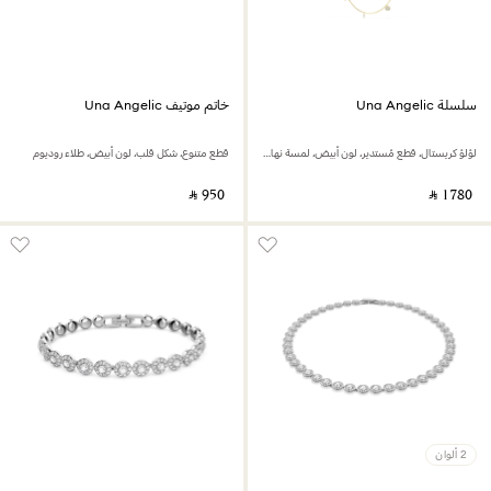
سلسلة Una Angelic
خاتم موتيف Una Angelic
لؤلؤ كريستال، قطع مُستدير، لون أبيض، لمسة نهائية من الذهب عيار 18 قيراط
قطع متنوع، شكل قلب، لون أبيض، طلاء روديوم
‎ ⃁ ⁦950⁩ ‎
‎ ⃁ ⁦1780⁩ ‎
2 ألوان