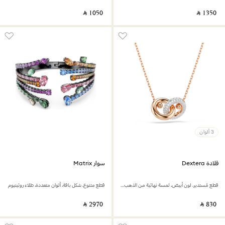
‎ ⃁ ⁦1050⁩ ‎
‎ ⃁ ⁦1350⁩ ‎
3 ألوان
قلادة Dextera
سوار Matrix
قطع مُستدير، لون أبيض، لمسة نهائية من الذهب الوردي عيار 18 قيراط
قطع متنوع، شكل باقة، ألوان متعددة، طلاء روثينيوم
‎ ⃁ ⁦2970⁩ ‎
‎ ⃁ ⁦830⁩ ‎