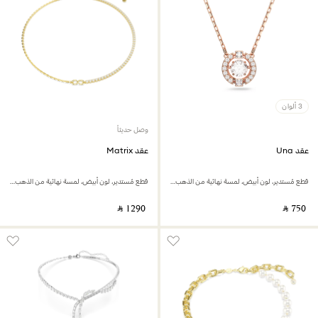
3 ألوان
وصل حديثاً
عقد Una
عقد Matrix
قطع مُستدير، لون أبيض، لمسة نهائية من الذهب الوردي عيار 18 قيراط
قطع مُستدير، لون أبيض، لمسة نهائية من الذهب عيار 18 قيراط
‎ ⃁ ⁦1290⁩ ‎
‎ ⃁ ⁦750⁩ ‎