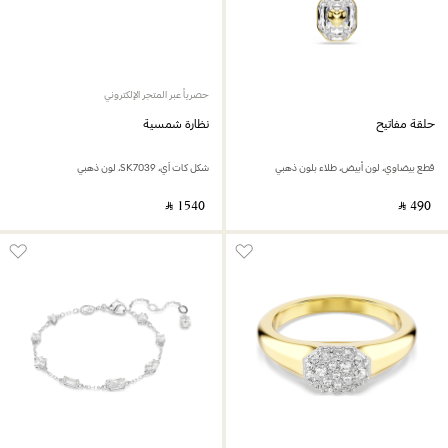
حصرياً عبر المتجر الإلكتروني
حلقة مفاتيح
نظارة شمسية
قطع بيضاوي، لون أبيض، طلاء بلون ذهبي
شكل كات آي، SK7039، لون ذهبي
‎ ⃁ ⁦1540⁩ ‎
‎ ⃁ ⁦490⁩ ‎