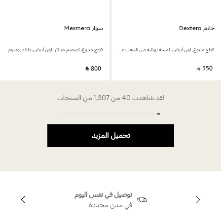
خاتم Dextera
سوار Mesmera
قطع متنوع، لون أبيض، لمسة نهائية من الذهب عيار 18 قيراط
قطع متنوع، تصميم متناثر، لون أبيض، طلاء روديوم
‎ ⃁ ⁦800⁩ ‎
‎ ⃁ ⁦550⁩ ‎
لقد شاهدت 40 من 1,307 من المنتجات
تحميل المزيد
توصيل في نفس اليوم
في مدن محددة