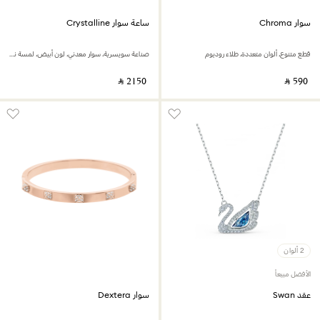
سوار Chroma
ساعة سوار Crystalline
قطع متنوع، ألوان متعددة، طلاء روديوم
صناعة سويسرية، سوار معدني، لون أبيض، لمسة نهائية بلون ذهبي وردي
‎ ⃁ ⁦2150⁩ ‎
‎ ⃁ ⁦590⁩ ‎
2 ألوان
الأفضل مبيعاً
عقد Swan
سوار Dextera