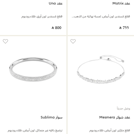
عقد Matrix
عقد Una
قطع مُستدير، لون أبيض، لمسة نهائية من الذهب الوردي عيار 18 قيراط
قطع مُستدير، لون أزرق، طلاء روديوم
‎ ⃁ ⁦800⁩ ‎
‎ ⃁ ⁦755⁩ ‎
وصل حديثاً
عقد شوكر Mesmera
سوار Sublima
قطع ماركيز، لون أبيض، طلاء روديوم
ترصيع بافيه غير متماثل، لون أبيض، طلاء روديوم