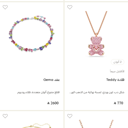
2 ألوان
الأفضل مبيعاً
قلادة Teddy
عقد Gema
شكل دب، لون وردي، لمسة نهائية من الذهب الوردي عيار 18 قيراط
قطع متنوع، ألوان متعددة، طلاء روديوم
‎ ⃁ ⁦2600⁩ ‎
‎ ⃁ ⁦770⁩ ‎