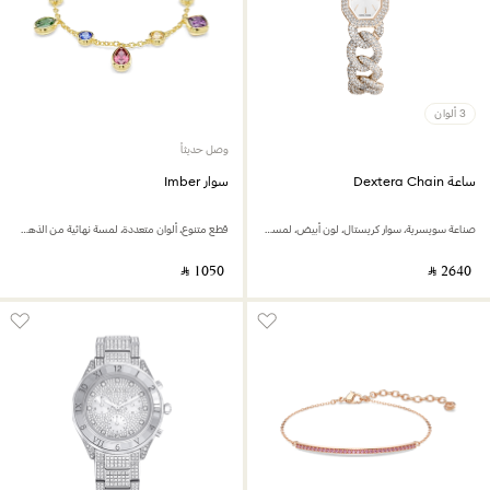
3 ألوان
وصل حديثاً
ساعة Dextera Chain
سوار Imber
صناعة سويسرية، سوار كريستال، لون أبيض، لمسة نهائية بلون ذهبي شامبين
قطع متنوع، ألوان متعددة، لمسة نهائية من الذهب عيار 18 قيراط
‎ ⃁ ⁦1050⁩ ‎
‎ ⃁ ⁦2640⁩ ‎