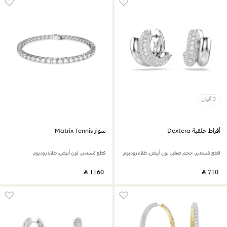
3 ألوان
أقراط حلقية Dextera
سوار Matrix Tennis
قطع مُستدير، حجم صغير، لون أبيض، طلاء روديوم
قطع مُستدير، لون أبيض، طلاء روديوم
‎ ⃁ ⁦1160⁩ ‎
‎ ⃁ ⁦710⁩ ‎