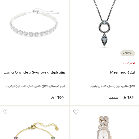
−30%
تخفيضات
قلادة Mesmera
عقد شوكر Ariana Grande x Swarovski
قطع متنوع، لون رمادي، طلاء روثينيوم
لؤلؤ كريستال، قطع متنوع، شكل قلب، لون أبيض، طلاء روديوم
‎ ⃁ ⁦1390⁩ ‎
‎ ⃁ ⁦385⁩ ‎
‎ ⃁ ⁦550⁩ ‎