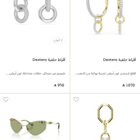
2 ألوان
أقراط حلقية Dextera
أقراط حلقية Dextera
قطع مُستدير، لون أبيض، لمسة نهائية من الذهب عيار 18 قيراط
تصميم غير متماثل، حلقات متداخلة، لون أبيض، طلاء روديوم
‎ ⃁ ⁦950⁩ ‎
‎ ⃁ ⁦1070⁩ ‎