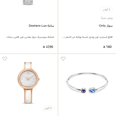
2 ألوان
وصل حديثاً
سوار Only
ساعة Dextera Lux
قطع مُستدير، لون وردي، لمسة نهائية من الذهب الوردي عيار 18 قيراط
صناعة سويسرية، سوار معدني، لون فضي، ستانلس ستيل
‎ ⃁ ⁦4290⁩ ‎
‎ ⃁ ⁦580⁩ ‎
2 ألوان