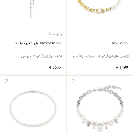
وصل حديثاً
عقد Idyllia
عقد Mesmera على شكل حرف Y
لؤلؤ كريستال، لون أبيض، لمسة نهائية من الذهب عيار 18 قيراط
قطع متنوع، لون أبيض، طلاء روديوم
‎ ⃁ ⁦2635⁩ ‎
‎ ⃁ ⁦1490⁩ ‎