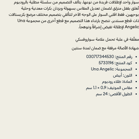
سوار واحد لإطلالات فريدة من نوعها. يتألف التصميم من سلسلة مطلية بالروديوم
تُغلق بقفل منزلق لضمان تعديل المقاس بسهولة ويزدان بكرات معدنية وحلية
بوجهين. فقط اقلبي السوار على الوجه الآخر لتتألقي بتصميم مختلف مرصع بكريستالات
ذات قطع مستدير. ننصح بارتداء هذا التصميم مع قطع أخرى من مجموعة Una
Angelic لإطلالة تفيض إشراقاً وتوهجاً.
مغلّفة في علبة تحمل علامة سواروفسكي
شهادة الأصالة مرفقة مع ضمان لمدة سنتين
رقم المنتج: 030717344530
كود المنتج: 5733196
المجموعة: Una Angelic
اللون: أبيض
المادة: طلاء روديوم
مقاس الموتيف: 0.9 × 1.1 سم
الطول الأقصى: 24 سم