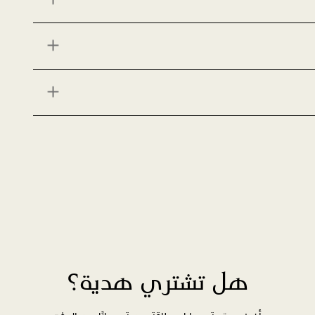
هل تشتري هدية؟