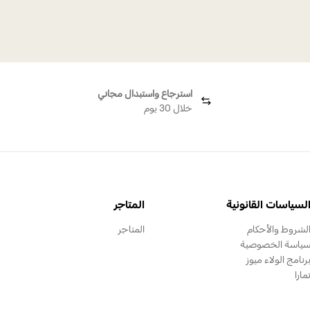
أزرار أكمام ملائكية
ملاك ب
ملاكٌ ملاك
استرجاع واستبدال مجاني
خلال 30 يوم
لسياسات القانونية
المتاجر
لشروط والأحكام
المتاجر
ياسة الخصوصية
رنامج الولاء ميوز
مارا