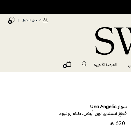
تسجيل الدخول
|
0
ي
الفرصة الأخيرة
0
سوار Una Angelic
قطع مُستدير، لون أبيض، طلاء روديوم
‎ ⃁ ⁦620⁩ ‎