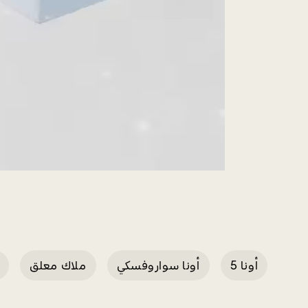
أونا 5
أونا سواروفسكي
ملاك معلق