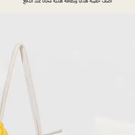
أضف حقيبة هدايا وبطاقة هدية مجانًا عند الدفع