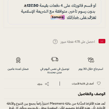
احصل على
478
نقطة ميوز
Help
استرجاع خلال 30 يوم
توصيل في نفس اليوم في
ضمان لمدة عامين
مدن محددة
أضف إلى قائمة الأمنيات
شارك
الوصف والتفاصيل
تُعد هذه الأقراط الجذَّابة من عائلة Mesmera اختياراً رائعاً يجمع بين التنوع والأناقة
الأخاذة. تأتي هذه الأقراط بتصميم للأذن المثقوبة مطلي بالروديوم ويتألق كل قرط