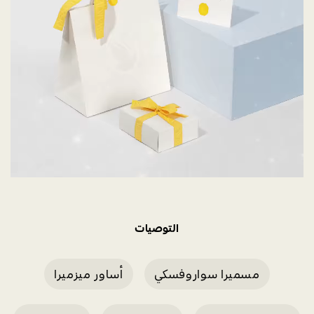
التوصيات
مسميرا سواروفسكي
أساور ميزميرا