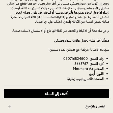
بحجري زركونيا من سواروفسكي مثبتين في أطر مخروطية، أحدهما بقطع على شكل
كمثرى والآخر بشكل مربع. يمنحكِ هذا التصميم خيارات تنسيق مختلفة، فيمكنكِ
ارتداء الأحجار الزرقاء بمفردها كأقراط دبوسية أو التحكم في طول وصلة الحجر
المتدلي المقطوع على شكل كمثرى والقابلة للفك حسب الإطلالة المرغوبة. هدية
مثالية تضفي لمسة من الأناقة واللون الجذَّاب على أي إطلالة.
يرجى ملاحظة أن الأقراط والأطقم غير قابلة للإرجاع أو الاستبدال لأسباب صحية.
مغلّفة في علبة تحمل علامة سواروفسكي
شهادة الأصالة مرفقة مع ضمان لمدة سنتين
رقم المنتج: 030716524500
كود المنتج: 5665767
المجموعة: Mesmera
اللون: أزرق
المادة: طلاء روديوم, زركونيا
أضف إلى السلة
الشحن والإرجاع