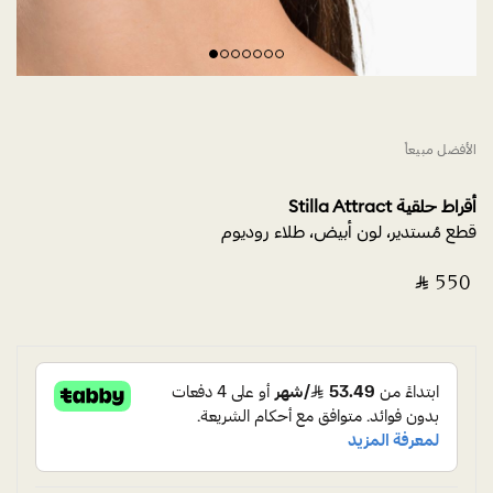
الأفضل مبيعاً
أقراط حلقية Stilla Attract‎
قطع مُستدير، لون أبيض،‎ طلاء روديوم
‎ ⃁ ⁦550⁩ ‎