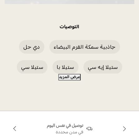
التوصيات
جاذبية سمكة القزم البيضاء
دي حل
ستيلا إيه سي
ستيلا با
ستيلا سي
عرض المزيد
مجموعة ستيلا
أقراط ستيلا كوكتيل
خاتم ستيلا مربع القطع مطلي بالروديوم
توصيل في نفس اليوم
ستيلا روز جولد
أقراط
في مدن محددة