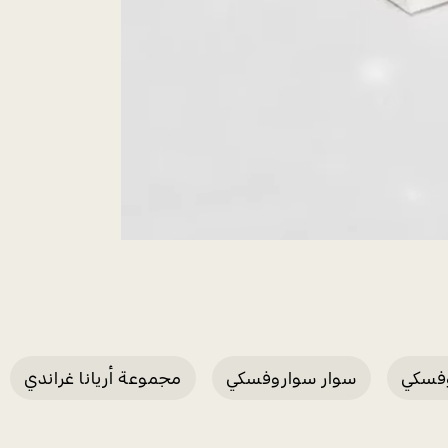
فسكي
سوار سواروفسكي
مجموعة أريانا غراندي
يك