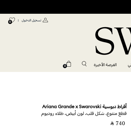
تسجيل الدخول
|
0
ي
الفرصة الأخيرة
0
أقراط دبوسية Ariana Grande x Swarovski
قطع متنوع، شكل قلب، لون أبيض، طلاء روديوم
‎ ⃁ ⁦740⁩ ‎