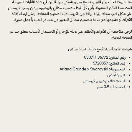
مثلما يربط الحب بين قلبين، تجمع سواروفسكي بين قلبين في هذه الأقراط المبهجة
المصممة للأذن المثقوبة. يأتي كل قرط بتصميم مطلي بالروديوم يزدان بحجر كريستال
على شكل قلب محاط بهالة براقة من الكريستالات الصغيرة الشفافة. يمكن ارتداء هذه
الأقراط أو تقديمها مع قلادة بتصميم مماثل للتعبير عن مشاعر الحب بأجمل صورة.
يُرجى ملاحظة أن الأقراط والأطقم غير قابلة للإرجاع أو الاستبدال لأسباب تتعلق بتدابير
الصحة العامة.
شهادة الأصالة مرفقة مع ضمان لمدة سنتين
رقم المنتج: 030717135772
كود المنتج: 5720859
المجموعة: Ariana Grande x Swarovski
اللون: أبيض
المادة: طلاء روديوم, كريستال
الحجم: 1 × 0.9 سم