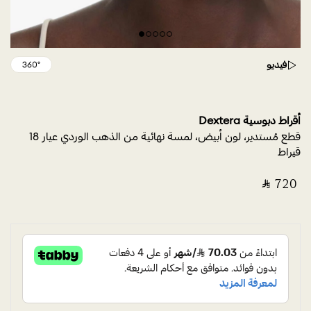
فيديو
أقراط دبوسية Dextera
قطع مُستدير، لون أبيض، لمسة نهائية من الذهب الوردي عيار 18
قيراط
‎ ⃁ ⁦720⁩ ‎