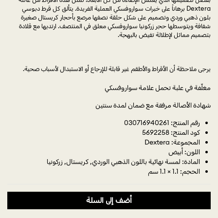
Dextera برهاناً على خبرات سواروفسكي العملية الفريدة. يتألق كل قرط دبوسي
بلون ذهبي وردي وتصميم على شكل حلقة نصفها مرصع بأحجار كريستال صغيرة
شفافة ويتوسطها حجر زركونيا سواروفسكي معلق في المنتصف. ارتديها مع قلادة
بتصميم مماثل لإطلالة تفيض بالبهجة.
يرجى ملاحظة أن الأقراط والأطقم غير قابلة للإرجاع أو الاستبدال لأسباب صحية.
مغلّفة في علبة تحمل علامة سواروفسكي
شهادة الأصالة مرفقة مع ضمان لمدة سنتين
رقم المنتج: 030716940261
كود المنتج: 5692258
المجموعة: Dextera
اللون: أبيض
المادة: لمسة نهائية باللون الذهبي الوردي, كريستال, زركونيا
الحجم: 1.1 × 1.1 سم
أضف إلى السلة