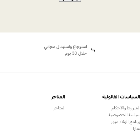
ربع القطع مطلي بالروديوم
ستيلا روز جولد
مقاس الخا
استرجاع واستبدال مجاني
خلال 30 يوم
لسياسات القانونية
المتاجر
لشروط والأحكام
المتاجر
ياسة الخصوصية
رنامج الولاء ميوز
مارا