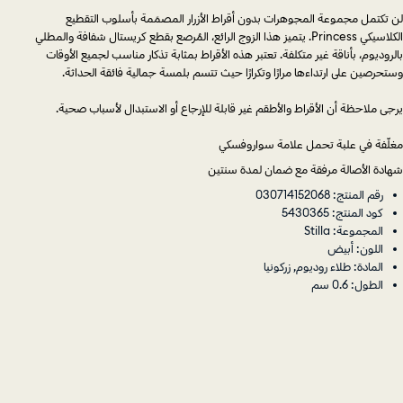
وستحرصين‎ على‎ ارتداءها‎ مرارًا‎ وتكرارًا‎ حيث‎ تتسم‎ بلمسة‎ جمالية‎ فائقة‎ الحداثة.
يرجى ملاحظة أن الأقراط والأطقم غير قابلة للإرجاع أو الاستبدال لأسباب صحية.
مغلّفة في علبة تحمل علامة سواروفسكي
شهادة الأصالة مرفقة مع ضمان لمدة سنتين
رقم المنتج: 030714152068
كود المنتج: 5430365
المجموعة: Stilla
اللون: أبيض
المادة: طلاء روديوم, زركونيا
الطول: 0.6 سم