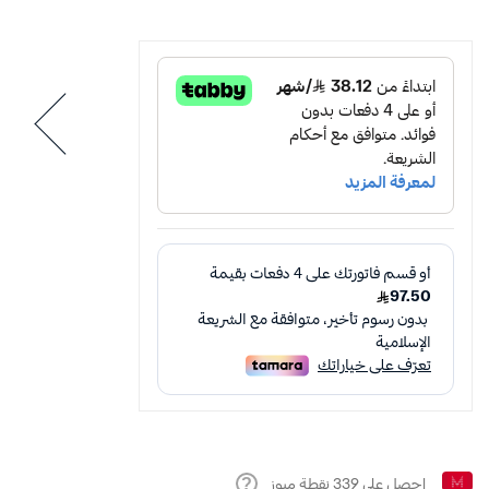
احصل على
339
نقطة ميوز