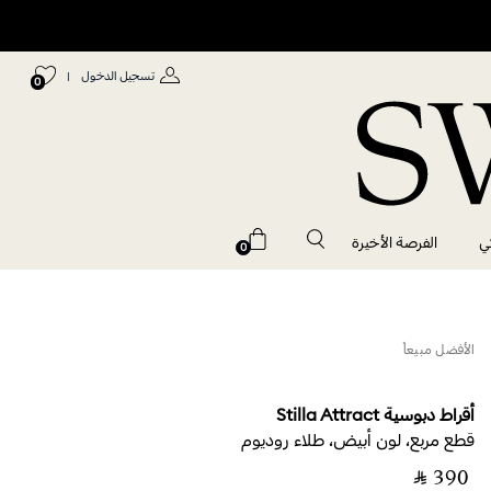
تسجيل الدخول
|
0
ي
الفرصة الأخيرة
0
الأفضل مبيعاً
أقراط دبوسية Stilla Attract
قطع مربع، لون أبيض، طلاء روديوم
‎ ⃁ ⁦390⁩ ‎