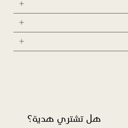
هل تشتري هدية؟