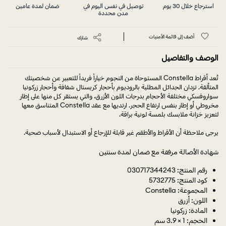
استرجاع خلال 30 يوم
توصيل في نفس اليوم في
ضمان لمدة عامين
مدن محددة
أضف إلى قائمة الأمنيات
شارك
الوصف والتفاصيل
تُعد أقراط Constella المستوحاة من النجوم خياراً فريداً للتعبير عن شخصيتك
المتألقة. تزدان الجدائل المطلية بالروديوم بأحجار كريستال شفافة وأحجار زركونيا
سواروفسكي مختلفة الأحجام بدرجات اللون الأزرق، والتي يستقر كل منها على إطار
مخروطي أو إطار بنفس ارتفاع الحجر. ارتديها مع عقد Constella المتناسق معها
لتعزيز خزانة ملابسك بلمسة لونية براقة.
يرجى ملاحظة أن الأقراط والأطقم غير قابلة للإرجاع أو الاستبدال لأسباب صحية.
شهادة الأصالة مرفقة مع ضمان لمدة سنتين
رقم المنتج: 030717344243
كود المنتج: 5732775
المجموعة: Constella
اللون: أزرق
المادة: زركونيا
الحجم: 1 × 3.9 سم