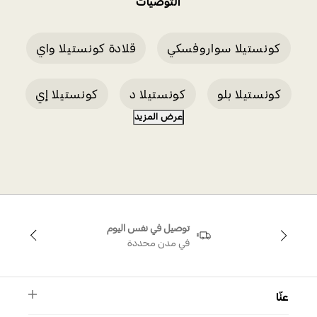
التوصيات
كونستيلا سواروفسكي
قلادة كونستيلا واي
كونستيلا بلو
كونستيلا د
كونستيلا إي
عرض المزيد
كونستيلا جولد
كونستيلا غرين
كونستيلا روديوم
كونستيلا بلو إي
توصيل في نفس اليوم
كونستيلا بلون ذهبي
في مدن محددة
عنّا