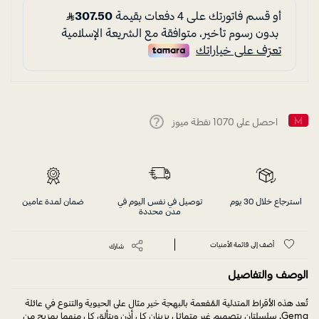
احصل على
1070
نقطة ميوز
Help
استرجاع خلال 30 يوم
توصيل في نفس اليوم في
ضمان لمدة عامين
مدن محددة
أضف إلى قائمة الأمنيات
شارك
الوصف والتفاصيل
تُعد هذه الأقراط المتدلية المُفعمة بالبهجة خير مثال على الحيوية والتنوع في عائلة
Gema. سلسلتان بتصميم غير متماثل يزينان كل أذن ويتألق كل منهما بمزيج من