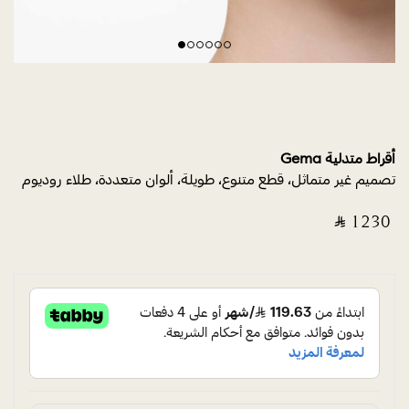
أقراط متدلية Gema
تصميم غير متماثل، قطع متنوع، طويلة، ألوان متعددة، طلاء روديوم
‎ ⃁ ⁦1230⁩ ‎