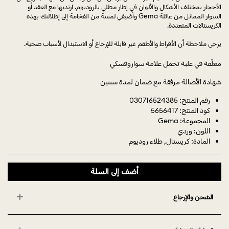
الأحجار بمختلف الأشكال والألوان في إطار مطلي بالروديوم. ارتديها مع العقد أو
السوار المماثل من عائلة Gema وأضيفي لمسة من الفخامة إلى إطلالتك بهذه
الكريستالات المتعددة.
يرجى ملاحظة أن الأقراط والأطقم غير قابلة للإرجاع أو الاستبدال لأسباب صحية.
مغلّفة في علبة تحمل علامة سواروفسكي
شهادة الأصالة مرفقة مع ضمان لمدة سنتين
رقم المنتج: 030716524385
كود المنتج: 5656417
المجموعة: Gema
اللون: وردي
المادة: كريستال, طلاء روديوم
أضف إلى السلة
الشحن والإرجاع