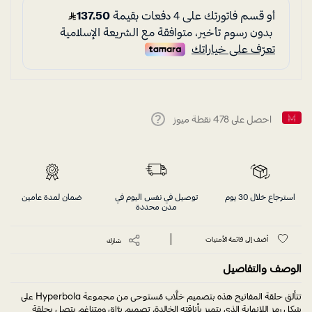
احصل على
478
نقطة ميوز
Help
استرجاع خلال 30 يوم
توصيل في نفس اليوم في
ضمان لمدة عامين
مدن محددة
أضف إلى قائمة الأمنيات
شارك
الوصف والتفاصيل
تتألق حلقة المفاتيح هذه بتصميم خلَّاب مُستوحى من مجموعة Hyperbola على
شكل رمز اللانهاية الذي يتميز بأناقته الخالدة. تصميم برَّاق ومتناغم يتصل بحلقة