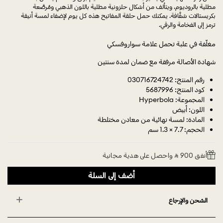
مطلية بالروديوم، ويتألف من أشكال حلزونية مطلية باللون الذهبي ومُرصَّعة
بكريستالات شفَّافة. يمكنك حمل حلقة المفاتيح هذه كل يوم لإضفاء لمسة أنيقة
ترمز إلى الفخامة والرقي.
مغلّفة في علبة تحمل علامة سواروفسكي
شهادة الأصالة مرفقة مع ضمان لمدة سنتين
رقم المنتج: 030716724742
كود المنتج: 5687996
المجموعة: Hyperbola
اللون: أبيض
المادة: لمسة نهائية من معادن مختلطة
الحجم: 7.7 × 1.3 سم
أنفق 900 ⃁ واحصل على هدية مجانية
أضف إلى السلة
الشحن والإرجاع