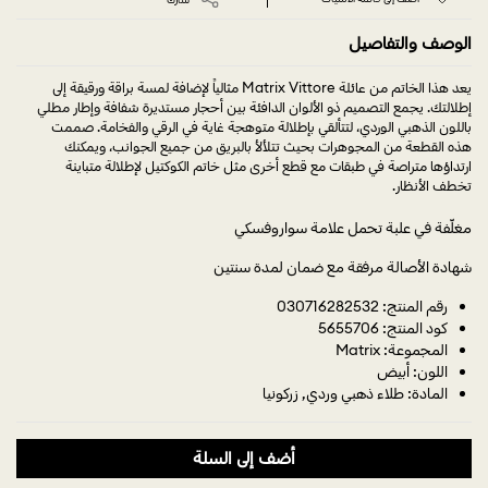
الوصف والتفاصيل
يعد هذا الخاتم من عائلة Matrix Vittore مثالياً لإضافة لمسة براقة ورقيقة إلى
إطلالتك. يجمع التصميم ذو الألوان الدافئة بين أحجار مستديرة شفافة وإطار مطلي
باللون الذهبي الوردي، لتتألقي بإطلالة متوهجة غاية في الرقي والفخامة. صممت
هذه القطعة من المجوهرات بحيث تتلألأ بالبريق من جميع الجوانب، ويمكنك
ارتداؤها متراصة في طبقات مع قطع أخرى مثل خاتم الكوكتيل لإطلالة متباينة
تخطف الأنظار.
مغلّفة في علبة تحمل علامة سواروفسكي
شهادة الأصالة مرفقة مع ضمان لمدة سنتين
رقم المنتج: 030716282532
كود المنتج: 5655706
المجموعة: Matrix
اللون: أبيض
المادة: طلاء ذهبي وردي, زركونيا
أضف إلى السلة