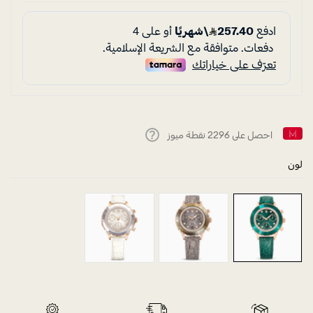
احصل على
2296
نقطة ميوز
Help
لون