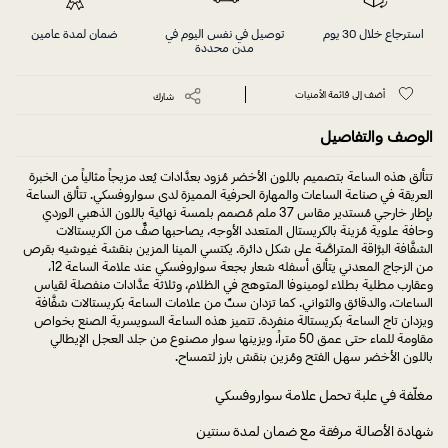
استرجاع خلال 30 يوم
توصيل في نفس اليوم في
ضمان لمدة عامين
مدن محددة
أضف إلى قائمة الأمنيات
شارك
الوصف والتفاصيل
تتألق هذه الساعة بتصميم باللون الأخضر مُزود بعدَّادات يُعد مزيجاً مثالياً من الخبرة
العريقة في صناعة الساعات والمهارة الحرفية المميزة لدى سواروفسكي. تتألق الساعة
بإطار خارجي مُستدير مقاس 37 ملم مُصمم بلمسة نهائية باللون الذهبي الوردي
وحافة علوية مُزينة بالكريستال المتعدد الأوجه، يصاحبها صفٌّ من الكريستالات
الشفَّافة البرَّاقة المتراصَّة على شكل دائرة. يكتسي المينا المزين بنقشة غيوشيه بقرص
من الزجاج المعدني يتألق أسفله شعار بجعة سواروفسكي عند علامة الساعة 12،
وعقارب مطلية بطلاء لومينوفا المتوهج في الظلام، وثلاثة عدَّادات منفصلة لقياس
الساعات، والدقائق والثواني. كما تزدان ستٌ من علامات الساعة بكريستالات شفَّافة
ويزدان تاج الساعة بكريستالة منفردة. تتميز هذه الساعة السويسرية الصنع بخواص
مقاومة للماء حتى عمق 50 متراً، ويزينها سوار مصنوع من جلد العجل الإيطالي
باللون الأخضر سهل الفتح ومُزين بنقش بارز لتمساح.
مغلّفة في علبة تحمل علامة سواروفسكي
شهادة الأصالة مرفقة مع ضمان لمدة سنتين