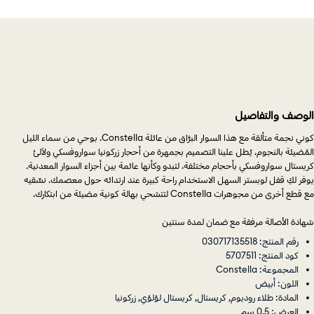
الوصف والتفاصيل
كوني نجمة متألقة مع هذا السوار البرَّاق من عائلة Constella. بوحي من سماء الليل
المُضيئة بالنجوم، يُطل علينا التصميم بجمهرة من أحجار زركونيا سواروفسكي ولآلئ
كريستال سواروفسكي بأحجام مختلفة، لتبدو وكأنها عائمة بين أجزاء السوار المعدنية.
يوفر لكِ قفل لوبستر السهل الاستخدام راحة كبيرة عند ارتدائه حول معصمك. نسِّقيه
مع قطع أخرى من مجوهرات Constella لتتشحي بهالة كونية مضيئة من ابتكارك.
شهادة الأصالة مرفقة مع ضمان لمدة سنتين
رقم المنتج: 030717135518
كود المنتج: 5707511
المجموعة: Constella
اللون: أبيض
المادة: طلاء روديوم, كريستال, كريستال لؤلؤي, زركونيا
العرض: 0.5 سم