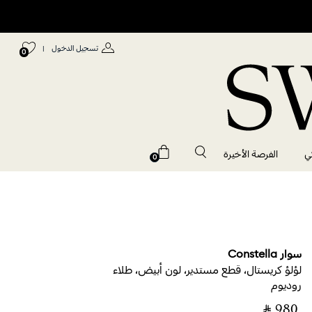
تسجيل الدخول
|
0
ي
الفرصة الأخيرة
0
سوار Constella
لؤلؤ كريستال، قطع مستدير، لون أبيض، طلاء
روديوم
‎ ⃁ ⁦980⁩ ‎