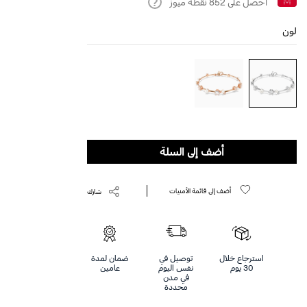
احصل على
852
نقطة ميوز
Help
لون
أضف إلى السلة
أضف إلى قائمة الأمنيات
شارك
استرجاع خلال
توصيل في
ضمان لمدة
30 يوم
نفس اليوم
عامين
في مدن
محددة