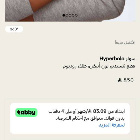
الأفضل مبيعاً
سوار Hyperbola
قطع مُستدير، لون أبيض، طلاء روديوم
‎ ⃁ ⁦850⁩ ‎