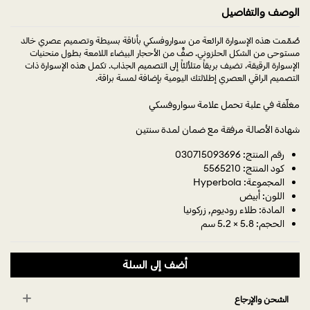
الوصف والتفاصيل
صُمِّمت هذه الإسوارة الرائعة من سواروفسكي بأناقة بسيطة وتصميم عصري خالد
مستوحى من الشكل الحلزوني. صفٌّ من الأحجار البيضاء اللامعة بطول منحنيات
الإسوارة الرقيقة، تضيف بريقاً متلألئاً إلى التصميم الجذاب. تكمل هذه الإسوارة ذات
التصميم الراقي العصري إطلالتك اليومية بإضافة لمسة براقة.
مغلّفة في علبة تحمل علامة سواروفسكي
شهادة الأصالة مرفقة مع ضمان لمدة سنتين
رقم المنتج: 030715093696
كود المنتج: 5565210
المجموعة: Hyperbola
اللون: أبيض
المادة: طلاء روديوم, زركونيا
الحجم: 5.8 × 5.2 سم
أضف إلى السلة
الشحن والإرجاع