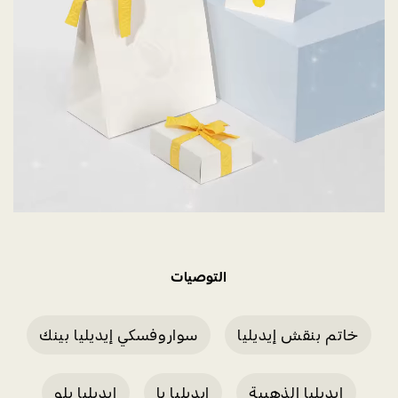
التوصيات
خاتم بنقش إيديليا
سواروفسكي إيديليا بينك
إيديليا الذهبية
إيديليا با
إيديليا بلو