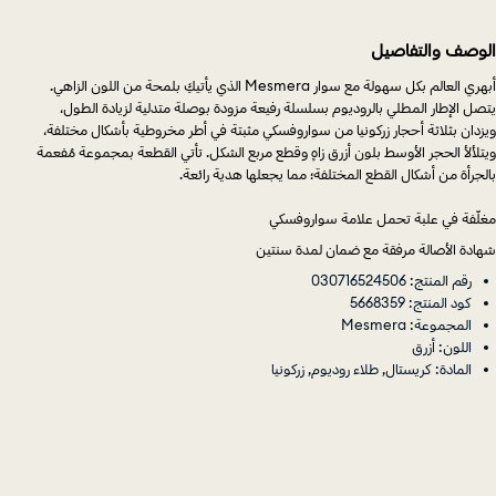
الوصف والتفاصيل
أبهري العالم بكل سهولة مع سوار Mesmera الذي يأتيكِ بلمحة من اللون الزاهي.
يتصل الإطار المطلي بالروديوم بسلسلة رفيعة مزودة بوصلة متدلية لزيادة الطول،
ويزدان بثلاثة أحجار زركونيا من سواروفسكي مثبتة في أطر مخروطية بأشكال مختلفة،
ويتلألأ الحجر الأوسط بلون أزرق زاهٍ وقطع مربع الشكل. تأتي القطعة بمجموعة مُفعمة
بالجرأة من أشكال القطع المختلفة؛ مما يجعلها هدية رائعة.
مغلّفة في علبة تحمل علامة سواروفسكي
شهادة الأصالة مرفقة مع ضمان لمدة سنتين
رقم المنتج: 030716524506
كود المنتج: 5668359
المجموعة: Mesmera
اللون: أزرق
المادة: كريستال, طلاء روديوم, زركونيا