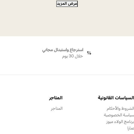
عرض المزيد
خاتم مسميرا مفتوح، قطع على شكل قلب، مرصع بالأحجار الب
استرجاع واستبدال مجاني
خلال 30 يوم
لسياسات القانونية
المتاجر
لشروط والأحكام
المتاجر
ياسة الخصوصية
رنامج الولاء ميوز
مارا