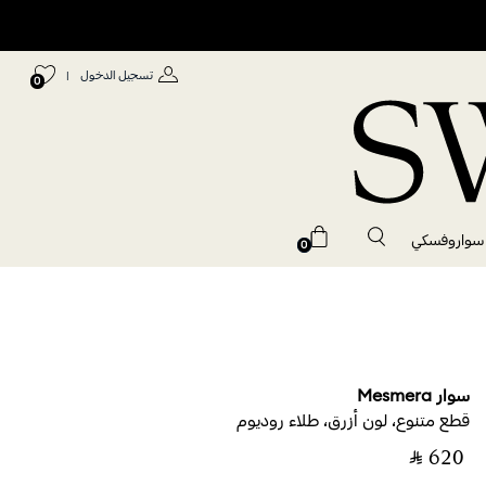
تسجيل الدخول
|
0
 سواروفسكي
0
سوار Mesmera
قطع متنوع، لون أزرق، طلاء روديوم
‎ ⃁ ⁦620⁩ ‎