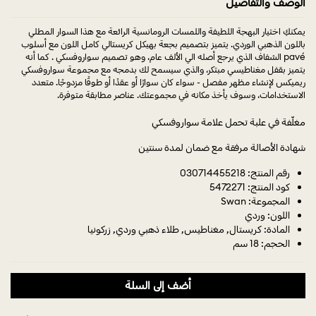
الوصف والتفاصيل
يمكنكِ اختيار البهجة اللطيفة واللمسات الرومانسية الرائعة مع هذا السوار المطلي
باللون الذهبي الوردي. يتميز بتصميم بجعة بهيكل كريستالي كامل اللون مع أسلوب
pavé الشفاف الذي يرجع أصله الي الألف عام، وهو تصميم سواروفسكي . كما أنه
يتميز بقفل مغناطيسي مبتكر، والذي سيسمح لك بدمجه مع مجموعة سواروفسكي
ريميكس لإنشاء مظهر مفصل - سواء كان سوارًا أو عقدًا أو طوقًا مزدوجًا. متعدد
الاستخدامات، وسوف يأخذ مكانه في مجموعتك. عناصر مطابقة متوفرة.
مغلّفة في علبة تحمل علامة سواروفسكي
شهادة الأصالة مرفقة مع ضمان لمدة سنتين
رقم المنتج: 030714455218
كود المنتج: 5472271
المجموعة: Swan
اللون: وردي
المادة: كريستال, مغناطيس, طلاء ذهبي وردي, زركونيا
الحجم: 18 سم
أضف إلى السلة