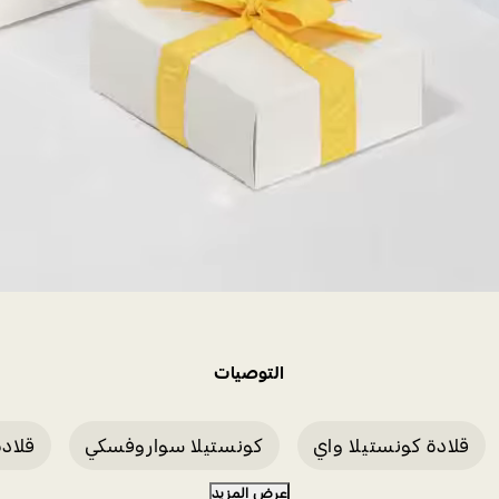
التوصيات
قلادة كونستيلا واي
كونستيلا سواروفسكي
قلادة عل
عرض المزيد