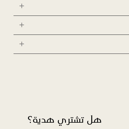
هل تشتري هدية؟