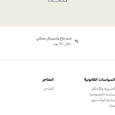
يلا
حرف Y ذهب
كونستيلا إي روز جولد
كونس
استرجاع واستبدال مجاني
خلال 30 يوم
لسياسات القانونية
المتاجر
لشروط والأحكام
المتاجر
ياسة الخصوصية
رنامج الولاء ميوز
مارا