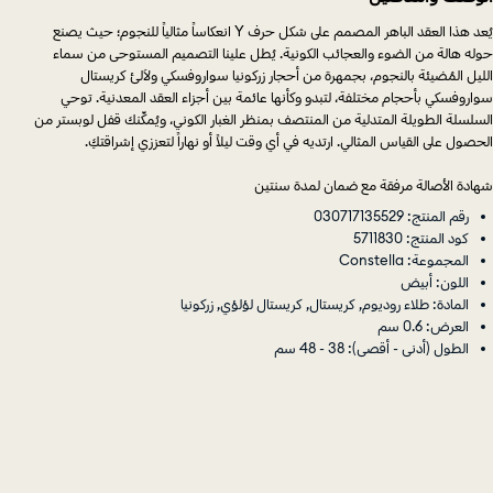
يُعد هذا العقد الباهر المصمم على شكل حرف Y انعكاساً مثالياً للنجوم؛ حيث يصنع
حوله هالة من الضوء والعجائب الكونية. يُطل علينا التصميم المستوحى من سماء
الليل المُضيئة بالنجوم، بجمهرة من أحجار زركونيا سواروفسكي ولآلئ كريستال
سواروفسكي بأحجام مختلفة، لتبدو وكأنها عائمة بين أجزاء العقد المعدنية. توحي
السلسلة الطويلة المتدلية من المنتصف بمنظر الغبار الكوني، ويُمكِّنك قفل لوبستر من
الحصول على القياس المثالي. ارتديه في أي وقت ليلاً أو نهاراً لتعززي إشراقتكِ.
شهادة الأصالة مرفقة مع ضمان لمدة سنتين
رقم المنتج: 030717135529
كود المنتج: 5711830
المجموعة: Constella
اللون: أبيض
المادة: طلاء روديوم, كريستال, كريستال لؤلؤي, زركونيا
العرض: 0.6 سم
الطول (أدنى - أقصى): 38 - 48 سم