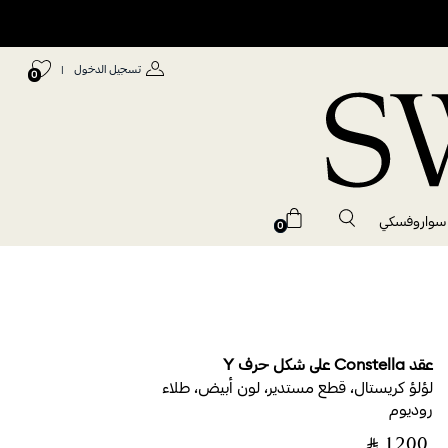
تسجيل الدخول
|
0
 سواروفسكي
0
عقد Constella على شكل حرف Y
لؤلؤ كريستال، قطع مستدير، لون أبيض، طلاء
روديوم
‎ ⃁ ⁦1200⁩ ‎