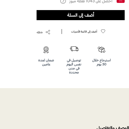
احصل على
1043
نقطة ميوز
Help
أضف إلى السلة
أضف إلى قائمة الأمنيات
شارك
استرجاع خلال
توصيل في
ضمان لمدة
30 يوم
نفس اليوم
عامين
في مدن
محددة
الوصف والتفاصيل