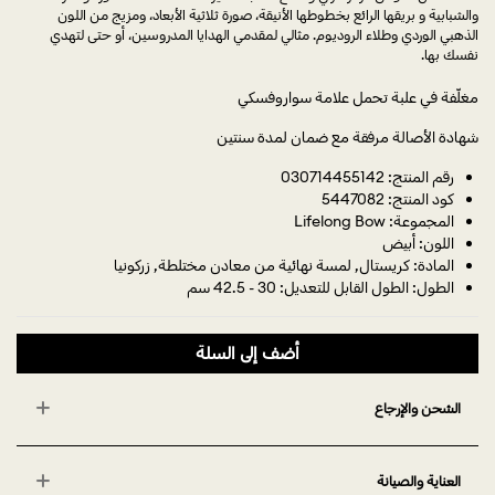
والشبابية و بريقها الرائع بخطوطها الأنيقة، صورة ثلاثية الأبعاد، ومزيج من اللون
الذهبي الوردي وطلاء الروديوم. مثالي لمقدمي الهدايا المدروسين، أو حتى لتهدي
نفسك بها.
مغلّفة في علبة تحمل علامة سواروفسكي
شهادة الأصالة مرفقة مع ضمان لمدة سنتين
رقم المنتج: 030714455142
كود المنتج: 5447082
المجموعة: Lifelong Bow
اللون: أبيض
المادة: كريستال, لمسة نهائية من معادن مختلطة, زركونيا
الطول: الطول القابل للتعديل: 30 - 42.5 سم
أضف إلى السلة
الشحن والإرجاع
العناية والصيانة