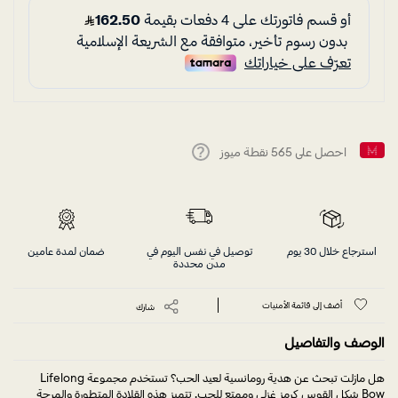
احصل على
565
نقطة ميوز
Help
استرجاع خلال 30 يوم
توصيل في نفس اليوم في
ضمان لمدة عامين
مدن محددة
أضف إلى قائمة الأمنيات
شارك
الوصف والتفاصيل
هل مازلت تبحث عن هدية رومانسية لعيد الحب؟ تستخدم مجموعة Lifelong
Bow شكل القوس كرمز غزلي وممتع للحب. تتميز هذه القلادة المتطورة والمرحة