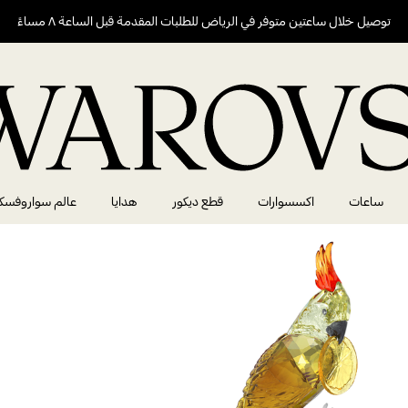
توصيل خلال ساعتين متوفر في الرياض للطلبات المقدمة قبل الساعة ٨ مساءً
ساعات
اكسسوارات
قطع ديكور
هدايا
عالم سواروفسك