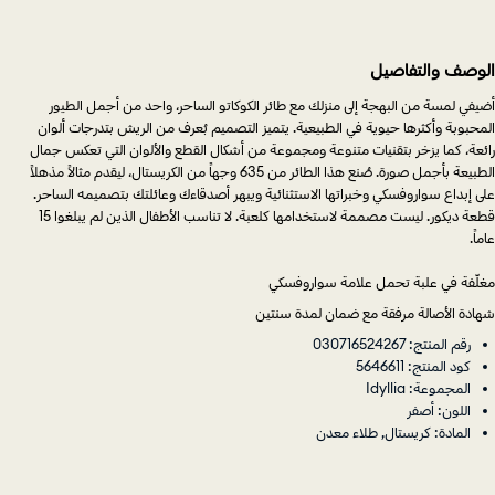
الوصف والتفاصيل
أضيفي لمسة من البهجة إلى منزلك مع طائر الكوكاتو الساحر، واحد من أجمل الطيور
المحبوبة وأكثرها حيوية في الطبيعية. يتميز التصميم بُعرف من الريش بتدرجات ألوان
رائعة، كما يزخر بتقنيات متنوعة ومجموعة من أشكال القطع والألوان التي تعكس جمال
الطبيعة بأجمل صورة. صُنع هذا الطائر من 635 وجهاً من الكريستال، ليقدم مثالاً مذهلاً
على إبداع سواروفسكي وخبراتها الاستثنائية ويبهر أصدقاءك وعائلتك بتصميمه الساحر.
قطعة ديكور. ليست مصممة لاستخدامها كلعبة. لا تناسب الأطفال الذين لم يبلغوا 15
عاماً.
مغلّفة في علبة تحمل علامة سواروفسكي
شهادة الأصالة مرفقة مع ضمان لمدة سنتين
رقم المنتج: 030716524267
كود المنتج: 5646611
المجموعة: Idyllia
اللون: أصفر
المادة: كريستال, طلاء معدن