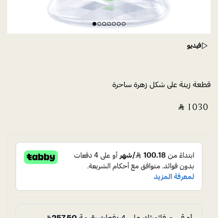
فيديو
قطعة زينة على شكل زهرة ساحرة
‎ ⃁ ⁦1030⁩ ‎