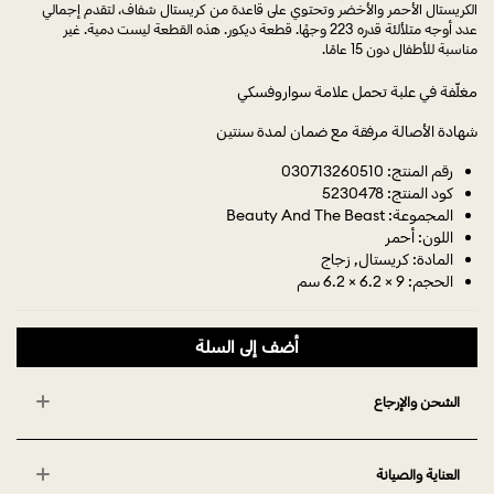
الكريستال الأحمر والأخضر وتحتوي على قاعدة من كريستال شفاف، لتقدم إجمالي
عدد أوجه متلألئة قدره 223 وجهًا. قطعة ديكور. هذه القطعة ليست دمية. غير
مناسبة للأطفال دون 15 عامًا.
مغلّفة في علبة تحمل علامة سواروفسكي
شهادة الأصالة مرفقة مع ضمان لمدة سنتين
رقم المنتج: 030713260510
كود المنتج: 5230478
المجموعة: Beauty And The Beast
اللون: أحمر
المادة: كريستال, زجاج
الحجم: 9 × 6.2 × 6.2 سم
أضف إلى السلة
الشحن والإرجاع
العناية والصيانة