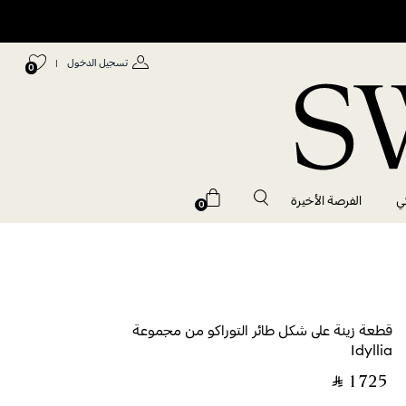
تسجيل الدخول
|
0
ي
الفرصة الأخيرة
0
قطعة زينة على شكل طائر التوراكو من مجموعة
Idyllia
‎ ⃁ ⁦1725⁩ ‎