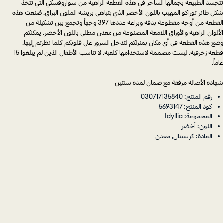
تتجسد الطبيعة بجمالها الساحر في هذه القطعة الزاهية من سواروفسكي التي تتخذ
شكل طائر توراكو المهيب باللون الأخضر الذي يتباهى بريشه الملون البراق. صُنعت هذه
القطعة من أوجه مقطوعة بدقة وبراعة عددها 397 وجهاً وتجمع بين تشكيلة من
الألوان الزاهية والأوراق اللامعة المصنوعة من معدن مطلي باللون الأخضر. يمكنكم
وضع هذه القطعة في أي مكان بمنزلكم لتدخل السرور على قلوبكم كلما نظرتم إليها.
قطعة زخرفية. ليست مصممة لاستخدامها كلعبة. لا تناسب الأطفال الذين لم يبلغوا 15
عاماً.
شهادة الأصالة مرفقة مع ضمان لمدة سنتين
رقم المنتج: 030717135840
كود المنتج: 5693147
المجموعة: Idyllia
اللون: أخضر
المادة: كريستال, معدن