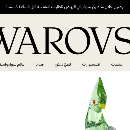
توصيل خلال ساعتين متوفر في الرياض للطلبات المقدمة قبل الساعة ٨ مساءً
ساعات
اكسسوارات
قطع ديكور
هدايا
عالم سواروفسك