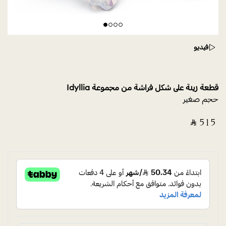
فيديو
قطعة زينة على شكل فراشة من مجموعة Idyllia
حجم صغير
‎ ⃁ ⁦515⁩ ‎