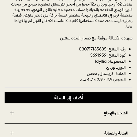
عددها 162 وجهاً ويزدان بـ12 حجراً من أحجار الكريستال المنفردة بمزيج من درجات
اللون الوردي المفعمة بالحياة ولمسات معدنية مطلية باللون الوردي. قطعة زينة
مدهشة ترمز إلى الانطلاق والبهجة ستضفي لمسة براقة على ديكور منزلكم. قطعة
زخرفية. ليست مصممة لاستخدامها كلعبة. لا تناسب الأطفال الذين لم يبلغوا 15
عاماً.
شهادة الأصالة مرفقة مع ضمان لمدة سنتين
رقم المنتج: 030717135835
كود المنتج: 5691959
المجموعة: Idyllia
اللون: وردي
المادة: كريستال, معدن
الحجم: 2.9 × 2.9 × 4.7 سم
أضف إلى السلة
الشحن والإرجاع
العناية والصيانة