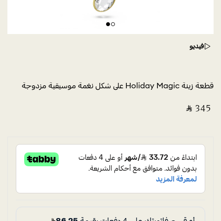
فيديو
قطعة زينة Holiday Magic على شكل نغمة موسيقية مزدوجة
‎ ⃁ ⁦345⁩ ‎