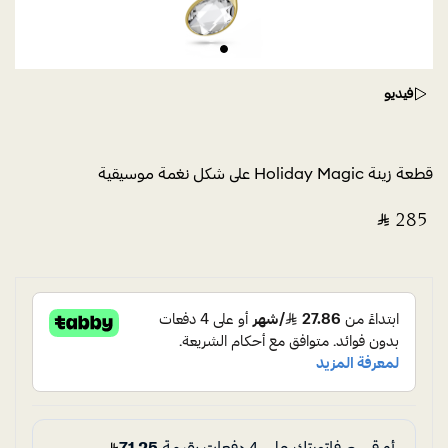
فيديو
قطعة زينة Holiday Magic على شكل نغمة موسيقية
‎ ⃁ ⁦285⁩ ‎