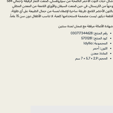
شكل حبات التوت الأحمر الناضجة من سواروفسكي. صُنعت الثمار الرقيقة بإجمالي 584
وجهاً من الكريستال، في حين صُنعت السيقان والأوراق اللامعة من المعدن المطلي
باللون الأخضر اللامع. طريقة ساحرة لإضفاء لمسة من جمال الطبيعة على أي طاولة.
قطعة ديكور. ليست مصممة لاستخدامها كلعبة. لا تناسب الأطفال دون سن 15 عاماً.
شهادة الأصالة مرفقة مع ضمان لمدة سنتين
رقم المنتج: 030717344628
كود المنتج: 5701281
المجموعة: Idyllia
اللون: أحمر
المادة: معدن
الحجم: 2.9 × 5.7 × 7 سم