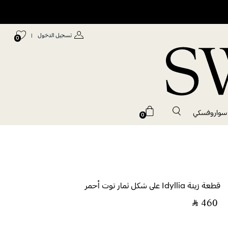
تسجيل الدخول
|
0
 سواروفسكي
0
قطعة زينة Idyllia على شكل ثمار توت أحمر
‎ ⃁ ⁦460⁩ ‎