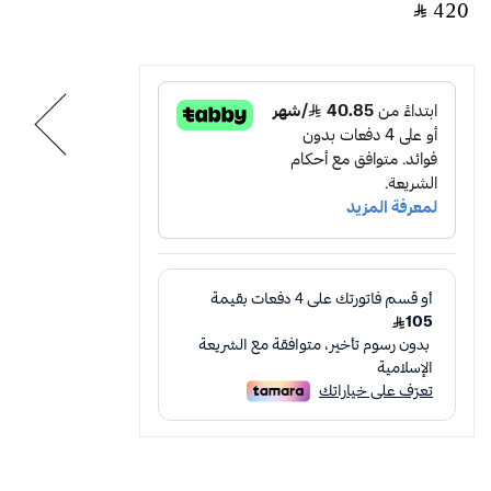
‎ ⃁ ⁦420⁩ ‎