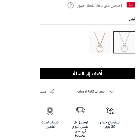
احصل على
365
نقطة ميوز
Help
لون
أضف إلى السلة
أضف إلى قائمة الأمنيات
شارك
استرجاع خلال
توصيل في
ضمان لمدة
30 يوم
نفس اليوم
عامين
في مدن
محددة