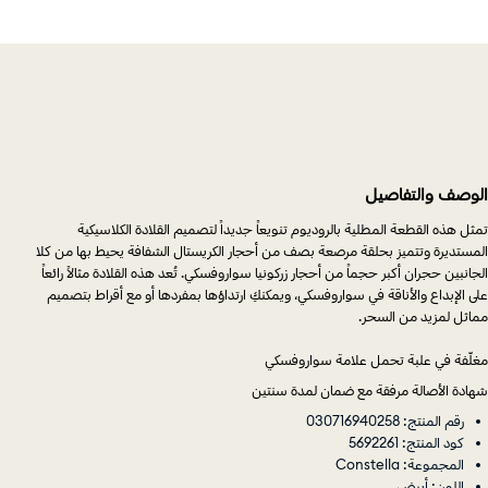
الوصف والتفاصيل
تمثل هذه القطعة المطلية بالروديوم تنويعاً جديداً لتصميم القلادة الكلاسيكية
المستديرة وتتميز بحلقة مرصعة بصف من أحجار الكريستال الشفافة يحيط بها من كلا
الجانبين حجران أكبر حجماً من أحجار زركونيا سواروفسكي. تُعد هذه القلادة مثالاً رائعاً
على الإبداع والأناقة في سواروفسكي، ويمكنكِ ارتداؤها بمفردها أو مع أقراط بتصميم
مماثل لمزيد من السحر.
مغلّفة في علبة تحمل علامة سواروفسكي
شهادة الأصالة مرفقة مع ضمان لمدة سنتين
رقم المنتج: 030716940258
كود المنتج: 5692261
المجموعة: Constella
اللون: أبيض