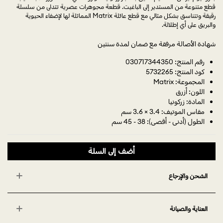
قطع متنوعة من المستدير إلى الباغيت. قطعة مجوهرات عصرية تتدلى من سلسلة
رقيقة وتتناسق بشكل مثالي مع قطع عائلة Matrix المماثلة لها لإضفاء الحيوية
والبريق على أي إطلالة.
شهادة الأصالة مرفقة مع ضمان لمدة سنتين
رقم المنتج: 030717344350
كود المنتج: 5732265
المجموعة: Matrix
اللون: أزرق
المادة: زركونيا
مقاس الموتيف: 3.4 × 3.6 سم
الطول (أدنى - أقصى): 38 - 45 سم
أضف إلى السلة
الشحن والإرجاع
العناية والصيانة