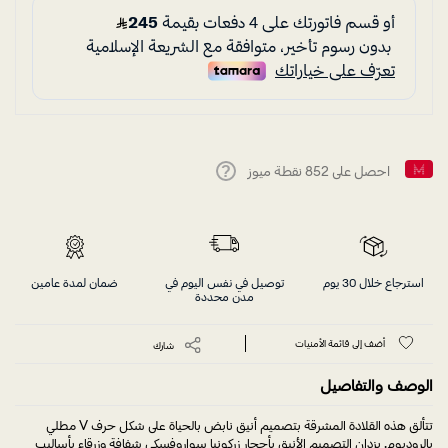
احصل على
852
نقطة ميوز
Help
استرجاع خلال 30 يوم
توصيل في نفس اليوم في
ضمان لمدة عامين
مدن محددة
أضف إلى قائمة الأمنيات
شارك
الوصف والتفاصيل
تتألق هذه القلادة المشرقة بتصميم أنيق نابض بالحياة على شكل حرف V مطلي
بالروديوم. يزدان التصميم الأنيق بأحجار زركونيا سواروفسكي شفافة وزرقاء بأساليب