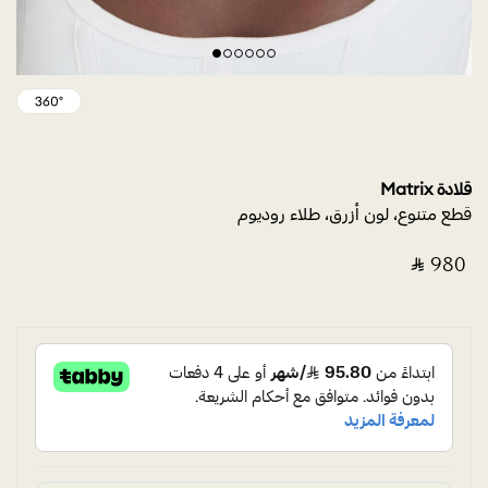
قلادة Matrix
قطع متنوع، لون أزرق، طلاء روديوم
‎ ⃁ ⁦980⁩ ‎