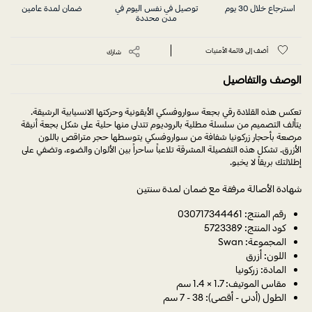
استرجاع خلال 30 يوم
توصيل في نفس اليوم في
ضمان لمدة عامين
مدن محددة
أضف إلى قائمة الأمنيات
شارك
الوصف والتفاصيل
تعكس هذه القلادة رقي بجعة سواروفسكي الأيقونية وحركتها الانسيابية الرشيقة.
يتألف التصميم من سلسلة مطلية بالروديوم تتدلى منها حلية على شكل بجعة أنيقة
مرصعة بأحجار زركونيا شفافة من سواروفسكي يتوسطها حجر متراقص باللون
الأزرق. تشكل هذه التفصيلة المشرقة تلاعباً ساحراً بين الألوان والضوء، وتضفي على
إطلالتك بريقاً لا يخبو.
شهادة الأصالة مرفقة مع ضمان لمدة سنتين
رقم المنتج: 030717344461
كود المنتج: 5723389
المجموعة: Swan
اللون: أزرق
المادة: زركونيا
مقاس الموتيف: 1.7 × 1.4 سم
الطول (أدنى - أقصى): 38 - 7 سم