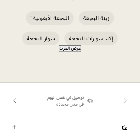
زينة البجعة
البجعة الأيقونية"
إكسسوارات البجعة
سوار البجعة
عرض المزيد
زوج من البجع
قلم البجعة
حلقة البجعة
بجعة ذهبية وردية
سوان بينك سي
توصيل في نفس اليوم
قلادة البجعة الرمادية
في مدن محددة
عنّا
النشرة الأخبارية