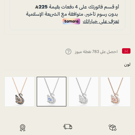
احصل على
783
نقطة ميوز
Help
لون