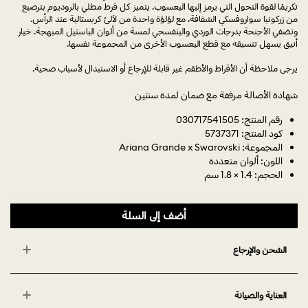
تكريمًا لقوة التحول التي يرمز إليها اليعسوب. يتميز كل قرط مطلي بالروديوم بترصيع
من زركونيا سواروفسكي الشفافة، مع لؤلؤة واحدة من لآلئ كريستالية عند الرأس.
وتضفي الأجنحة بدرجات الوردي والبنفسجي لمسة من ألوان الباستيل المبهجة. خيار
أنيق يسهل تنسيقه مع قطع اليعسوب الأخرى من المجموعة نفسها.
يرجى ملاحظة أن الأقراط والأطقم غير قابلة للإرجاع أو الاستبدال لأسباب صحية.
شهادة الأصالة مرفقة مع ضمان لمدة سنتين
رقم المنتج: 030717541505
كود المنتج: 5737371
المجموعة: Ariana Grande x Swarovski
اللون: ألوان متعددة
الحجم: 1.4 × 1.8 سم
أضف إلى السلة
الشحن والإرجاع
العناية والصيانة