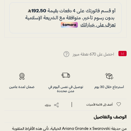
احصل على
670
نقطة ميوز
Help
استرجاع خلال 30 يوم
توصيل في نفس اليوم في
ضمان لمدة عامين
مدن محددة
أضف إلى قائمة الأمنيات
شارك
الوصف والتفاصيل
من حديقة Ariana Grande x Swarovski الخيالية، تأتي هذه الأقراط المثقوبة