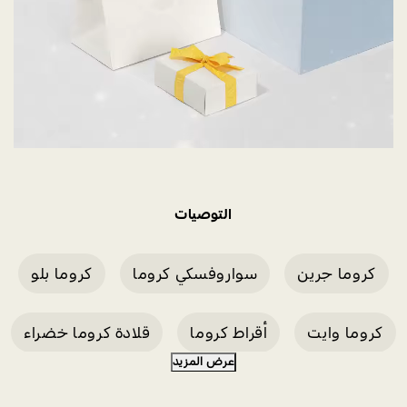
التوصيات
كروما جرين
سواروفسكي كروما
كروما بلو
كروما وايت
أقراط كروما
قلادة كروما خضراء
عرض المزيد
تخفيضات على الأقراط من كروما
أقراط كروما بلو