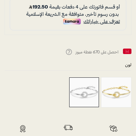
احصل على
670
نقطة ميوز
Help
لون