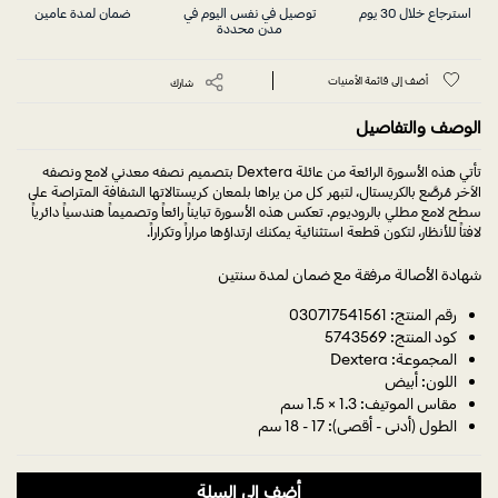
استرجاع خلال 30 يوم
توصيل في نفس اليوم في
ضمان لمدة عامين
مدن محددة
أضف إلى قائمة الأمنيات
شارك
الوصف والتفاصيل
تأتي هذه الأسورة الرائعة من عائلة Dextera بتصميم نصفه معدني لامع ونصفه
الآخر مُرصَّع بالكريستال، لتبهر كل من يراها بلمعان كريستالاتها الشفافة المتراصة على
سطح لامع مطلي بالروديوم. تعكس هذه الأسورة تبايناً رائعاً وتصميماً هندسياً دائرياً
لافتاً للأنظار، لتكون قطعة استثنائية يمكنك ارتداؤها مراراً وتكراراً.
شهادة الأصالة مرفقة مع ضمان لمدة سنتين
رقم المنتج: 030717541561
كود المنتج: 5743569
المجموعة: Dextera
اللون: أبيض
مقاس الموتيف: 1.3 × 1.5 سم
الطول (أدنى - أقصى): 17 - 18 سم
أضف إلى السلة