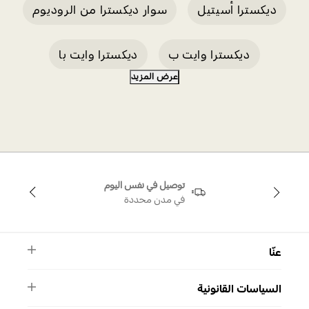
ديكسترا أسيتيل
سوار ديكسترا من الروديوم
ديكسترا وايت ب
ديكسترا وايت با
عرض المزيد
عقد ذهب عيار 18
خاتم ذهب عيار 18
سوار ذهب عيار 18
توصيل في نفس اليوم
في مدن محددة
عنّا
النشرة الأخبارية
السياسات القانونية
الأسئلة الشائعة
ماركة سواروفسكي