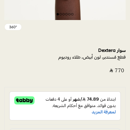
سوار Dextera
قطع مُستدير، لون أبيض، طلاء روديوم
‎ ⃁ ⁦770⁩ ‎