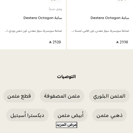
وصل حديثاً
ساعة Dextera Octagon
ساعة Dextera Octagon
صناعة سويسرية، سوار معدني، لون فضي، لمسة نهائية بلون ذهبي وردي
صناعة سويسرية، سوار معدني، لون ذهبي وردي، لمسة نهائية بلون ذهبي وردي
‎ ⃁ ⁦2520⁩ ‎
‎ ⃁ ⁦2330⁩ ‎
التوصيات
المثمن البلوري
مثمن المصفوفة
قطع مثمن
ذهبي مثمن
أبيض مثمن
ديكسترا أسيتيل
عرض المزيد