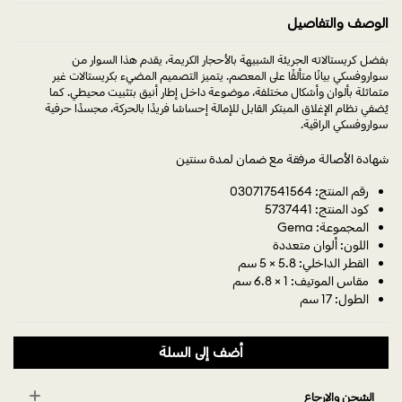
الوصف والتفاصيل
بفضل كريستالاته الجريئة الشبيهة بالأحجار الكريمة، يقدم هذا السوار من
سواروفسكي بيانًا متألقًا على المعصم. يتميز التصميم المضيء بكريستالات غير
متماثلة بألوان وأشكال مختلفة، موضوعة داخل إطار أنيق بتثبيت محيطي. كما
يُضفي نظام الإغلاق المبتكر القابل للإمالة إحساسًا فريدًا بالحركة، مجسدًا حرفية
سواروفسكي الراقية.
شهادة الأصالة مرفقة مع ضمان لمدة سنتين
رقم المنتج: 030717541564
كود المنتج: 5737441
المجموعة: Gema
اللون: ألوان متعددة
القطر الداخلي: 5.8 × 5 سم
مقاس الموتيف: 1 × 6.8 سم
الطول: 17 سم
أضف إلى السلة
الشحن والإرجاع