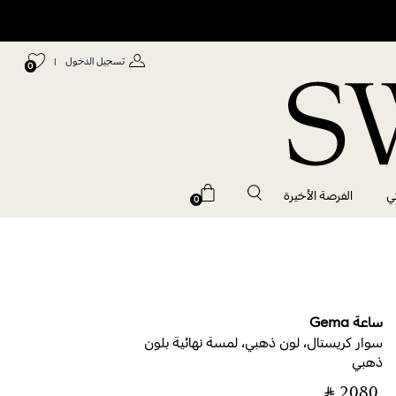
تسجيل الدخول
|
0
ي
الفرصة الأخيرة
0
ساعة Gema
سوار كريستال، لون ذهبي، لمسة نهائية بلون
ذهبي
‎ ⃁ ⁦2080⁩ ‎