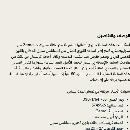
الوصف والتفاصيل
استُلهمت هذه الساعة بمزيج أشكالها المتنوعة من عائلة مجوهرات Gema من
سواروفسكي. صُنع إطار الساعة اللوزي الشكل من الستانلس ستيل المطلي باللون
الذهبي الوردي ويتميز بقرص مينا بنقشة غيوشيه وثلاثة أحجار كريستال في ثلاث من
علامات الساعة بالإضافة إلى شعار البجعة الأنيق. تنفرد الساعة بسوارها القابل لتعديل
المقاس والمرصع بثمانية أحجار كريستال تحيط المعصم بألوان وأشكال متنوعة. تُعد
هذه الساعة المقاومة للماء حتى عمق 50 متراً إكسسواراً مفعماً بالبهجة لإضفاء لمسة
هندسية براقة على إطلالاتك.
شهادة الأصالة مرفقة مع ضمان لمدة سنتين
رقم المنتج: 030717541788
كود المنتج: 5749569
المجموعة: Gema
اللون: ألوان متعددة
المادة: كريستالات, طلاء بلون ذهبي, ستانلس ستيل
حجم القرص: 27 × 20 مم