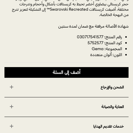
حجر كريستالي بيضاوي أخضر تحيط به كريستالات بأشكال وأحجام وتدرجات
مختلفة. أضيفت كريستالات Swarovski Recreated™ إلى التشكيلة لتعزيز تدرج
من البهجة الخالصة.
شهادة الأصالة مرفقة مع ضمان لمدة سنتين
رقم المنتج: 030717541577
كود المنتج: 5752577
المجموعة: Gema
اللون: ألوان متعددة
أضف إلى السلة
الشحن والإرجاع
العناية والصيانة
خدمات تقديم الهدايا